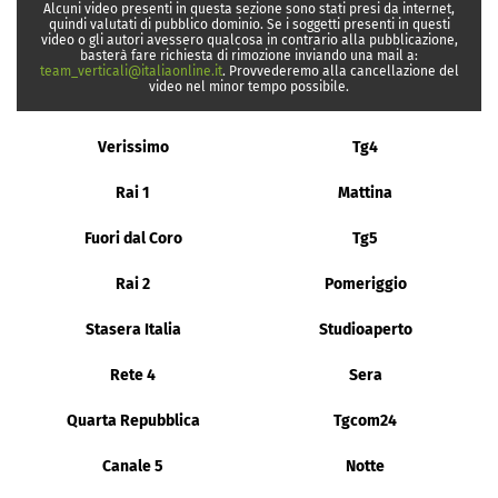
Alcuni video presenti in questa sezione sono stati presi da internet,
quindi valutati di pubblico dominio. Se i soggetti presenti in questi
video o gli autori avessero qualcosa in contrario alla pubblicazione,
basterà fare richiesta di rimozione inviando una mail a:
team_verticali@italiaonline.it
. Provvederemo alla cancellazione del
video nel minor tempo possibile.
Verissimo
Tg4
Rai 1
Mattina
Fuori dal Coro
Tg5
Rai 2
Pomeriggio
Stasera Italia
Studioaperto
Rete 4
Sera
Quarta Repubblica
Tgcom24
Canale 5
Notte