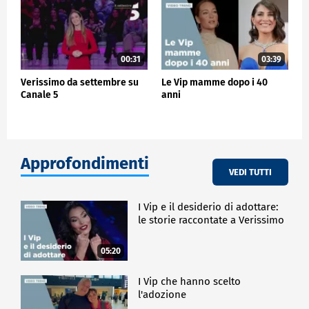
00:31
03:39
Verissimo da settembre su
Le Vip mamme dopo i 40
Canale 5
anni
Approfondimenti
VEDI TUTTI
I Vip e il desiderio di adottare:
le storie raccontate a Verissimo
05:20
I Vip che hanno scelto
l'adozione