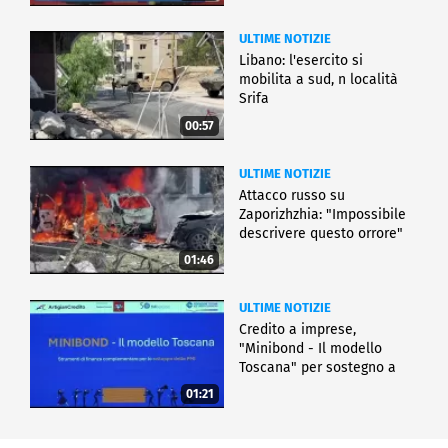
ULTIME NOTIZIE
Libano: l'esercito si
mobilita a sud, n località
Srifa
00:57
ULTIME NOTIZIE
Attacco russo su
Zaporizhzhia: "Impossibile
descrivere questo orrore"
01:46
ULTIME NOTIZIE
Credito a imprese,
"Minibond - Il modello
Toscana" per sostegno a
Pmi
01:21