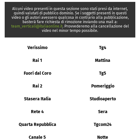
Alcuni video presenti in questa sezione sono stati presi da internet,
quindi valutati di pubblico dominio. Se i soggetti presenti in questi
video o gli autori avessero qualcosa in contrario alla pubblicazione,
basterà fare richiesta di rimozione inviando una mail a:
team_verticali@italiaonline.it
. Provvederemo alla cancellazione del
video nel minor tempo possibile.
Verissimo
Tg4
Rai 1
Mattina
Fuori dal Coro
Tg5
Rai 2
Pomeriggio
Stasera Italia
Studioaperto
Rete 4
Sera
Quarta Repubblica
Tgcom24
Canale 5
Notte