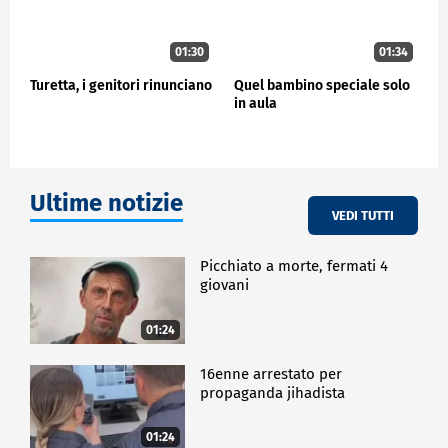
01:30
01:34
Turetta, i genitori rinunciano
Quel bambino speciale solo
in aula
Ultime notizie
VEDI TUTTI
Picchiato a morte, fermati 4
giovani
01:24
16enne arrestato per
propaganda jihadista
01:24