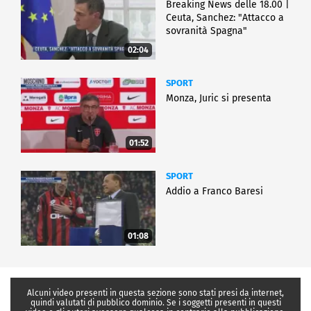
Breaking News delle 18.00 |
Ceuta, Sanchez: "Attacco a
sovranità Spagna"
02:04
SPORT
Monza, Juric si presenta
01:52
SPORT
Addio a Franco Baresi
01:08
Alcuni video presenti in questa sezione sono stati presi da internet,
quindi valutati di pubblico dominio. Se i soggetti presenti in questi