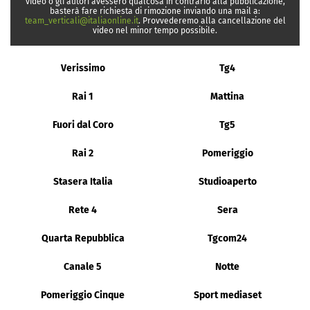
video o gli autori avessero qualcosa in contrario alla pubblicazione,
basterà fare richiesta di rimozione inviando una mail a:
team_verticali@italiaonline.it
. Provvederemo alla cancellazione del
video nel minor tempo possibile.
Verissimo
Tg4
Rai 1
Mattina
Fuori dal Coro
Tg5
Rai 2
Pomeriggio
Stasera Italia
Studioaperto
Rete 4
Sera
Quarta Repubblica
Tgcom24
Canale 5
Notte
Pomeriggio Cinque
Sport mediaset