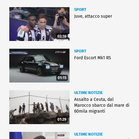
SPORT
Juve, attacco super
02:16
SPORT
Ford Escort Mk1 RS
01:15
ULTIME NOTIZIE
Assalto a Ceuta, dal
Marocco sbarco dal mare di
60mila migranti
01:29
ULTIME NOTIZIE