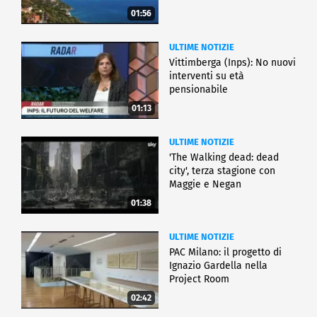
01:56
ULTIME NOTIZIE
Vittimberga (Inps): No nuovi
interventi su età
pensionabile
01:13
ULTIME NOTIZIE
'The Walking dead: dead
city', terza stagione con
Maggie e Negan
01:38
ULTIME NOTIZIE
PAC Milano: il progetto di
Ignazio Gardella nella
Project Room
02:42