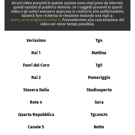
Alcuni video presenti in questa sezione sono stati presi da internet,
quindi valutati di pubblico dominio. Se i soggetti presenti in questi
video o gli autori avessero qualcosa in contrario alla pubblicazione,
basterà fare richiesta di rimozione inviando una mail a:
team_verticali@italiaonline.it
. Provvederemo alla cancellazione del
video nel minor tempo possibile.
Verissimo
Tg4
Rai 1
Mattina
Fuori dal Coro
Tg5
Rai 2
Pomeriggio
Stasera Italia
Studioaperto
Rete 4
Sera
Quarta Repubblica
Tgcom24
Canale 5
Notte