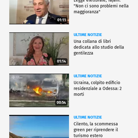
Legge elettorale, Tajani:
"Non ci sono problemi nella
maggioranza"
01:11
ULTIME NOTIZIE
Una collana di libri
dedicata allo studio della
gentilezza
01:14
ULTIME NOTIZIE
Ucraina, colpito edificio
residenziale a Odessa: 2
morti
00:54
ULTIME NOTIZIE
Cilento, la scommessa
green per riprendere il
turismo estero