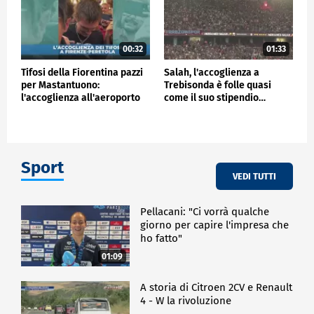
00:32
01:33
Tifosi della Fiorentina pazzi
Salah, l'accoglienza a
per Mastantuono:
Trebisonda è folle quasi
l'accoglienza all'aeroporto
come il suo stipendio…
Sport
VEDI TUTTI
Pellacani: "Ci vorrà qualche
giorno per capire l'impresa che
ho fatto"
01:09
A storia di Citroen 2CV e Renault
4 - W la rivoluzione