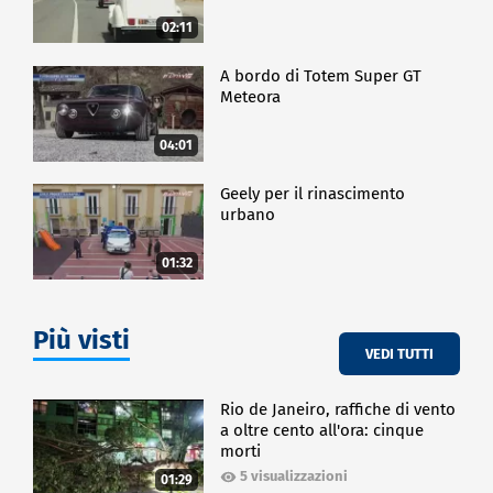
02:11
A bordo di Totem Super GT
Meteora
04:01
Geely per il rinascimento
urbano
01:32
Più visti
VEDI TUTTI
Rio de Janeiro, raffiche di vento
a oltre cento all'ora: cinque
morti
5 visualizzazioni
01:29