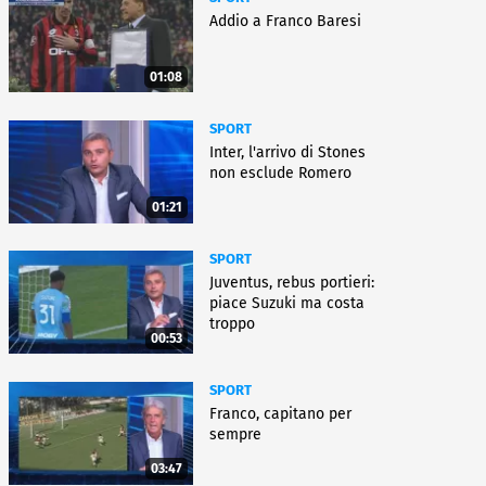
Addio a Franco Baresi
01:08
SPORT
Inter, l'arrivo di Stones
non esclude Romero
01:21
SPORT
Juventus, rebus portieri:
piace Suzuki ma costa
troppo
00:53
SPORT
Franco, capitano per
sempre
03:47