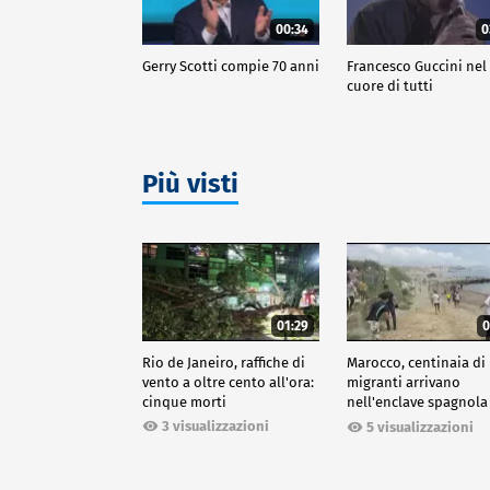
00:34
0
Gerry Scotti compie 70 anni
Francesco Guccini nel
cuore di tutti
Più visti
01:29
0
Rio de Janeiro, raffiche di
Marocco, centinaia di
vento a oltre cento all'ora:
migranti arrivano
cinque morti
nell'enclave spagnola
Ceuta
3 visualizzazioni
5 visualizzazioni