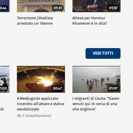
3:44
01:31
01:57
Terrorismo jihadista
Attesa per Hormuz
arrestato un 16enne
Khamenei è in vita?
VEDI TUTTI
1:03
00:47
01:07
A Medjugorje appiccato
I migranti di Ceuta: "Siamo
incendio all'altare e statue
venuti qui in cerca di una
 di
vandalizzate
vita migliore"
3 visualizzazioni