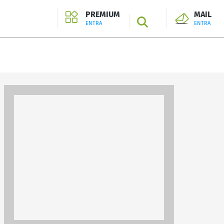
PREMIUM
MAIL
SEARCH
ENTRA
ENTRA
ENTRA