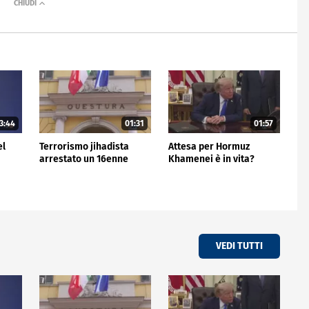
3:44
01:31
01:57
el
Terrorismo jihadista
Attesa per Hormuz
arrestato un 16enne
Khamenei è in vita?
VEDI TUTTI