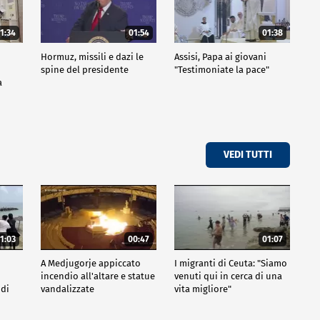
1:34
01:54
01:38
Hormuz, missili e dazi le
Assisi, Papa ai giovani
spine del presidente
"Testimoniate la pace"
a
VEDI TUTTI
1:03
00:47
01:07
A Medjugorje appiccato
I migranti di Ceuta: "Siamo
incendio all'altare e statue
venuti qui in cerca di una
 di
vandalizzate
vita migliore"