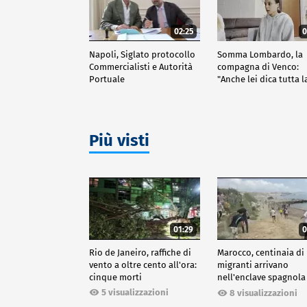
02:25
0
Napoli, Siglato protocollo
Somma Lombardo, la
Commercialisti e Autorità
compagna di Venco:
Portuale
"Anche lei dica tutta l
verità"
Più visti
01:29
0
Rio de Janeiro, raffiche di
Marocco, centinaia di
vento a oltre cento all'ora:
migranti arrivano
cinque morti
nell'enclave spagnola
Ceuta
5 visualizzazioni
8 visualizzazioni