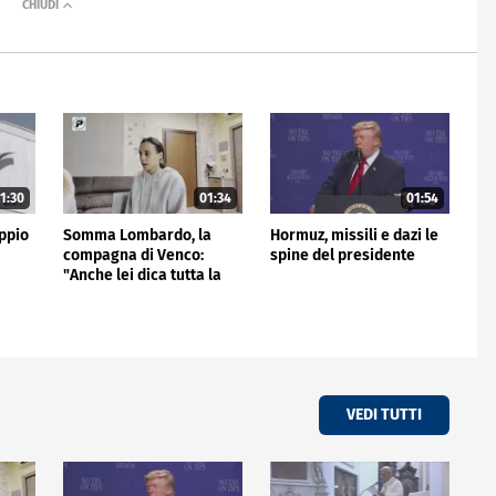
1:30
01:34
01:54
ppio
Somma Lombardo, la
Hormuz, missili e dazi le
compagna di Venco:
spine del presidente
"Anche lei dica tutta la
verità"
VEDI TUTTI