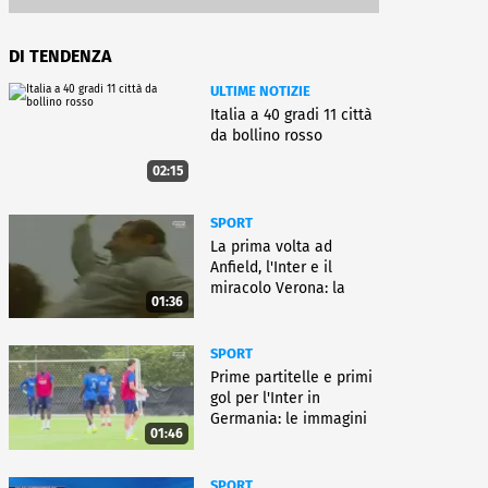
DI TENDENZA
ULTIME NOTIZIE
Italia a 40 gradi 11 città
da bollino rosso
02:15
SPORT
La prima volta ad
Anfield, l'Inter e il
miracolo Verona: la
01:36
carriera di Bagnoli
SPORT
Prime partitelle e primi
gol per l'Inter in
Germania: le immagini
01:46
SPORT