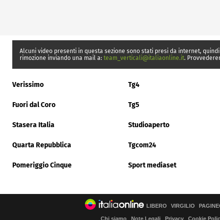
Alcuni video presenti in questa sezione sono stati presi da internet, quindi
rimozione inviando una mail a:
team_verticali@italiaonline.it
. Provvedere
Verissimo
Tg4
Fuori dal Coro
Tg5
Stasera Italia
Studioaperto
Quarta Repubblica
Tgcom24
Pomeriggio Cinque
Sport mediaset
LIBERO
VIRGILIO
PAGINE
Chi siamo
Note Legali
Privacy
Cookie Poli