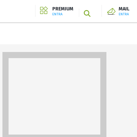
PREMIUM
MAIL
SEARCH
ENTRA
ENTRA
ENTRA