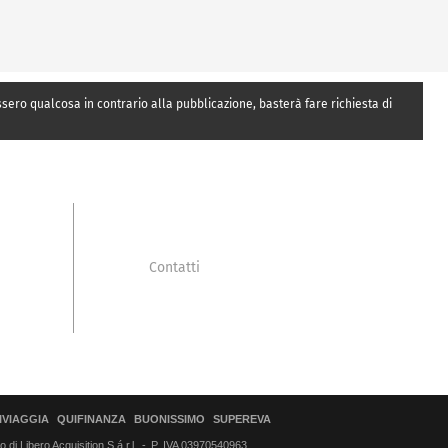
essero qualcosa in contrario alla pubblicazione, basterà fare richiesta di
Contatti
IVIAGGIA
QUIFINANZA
BUONISSIMO
SUPEREVA
di Libero Acquisition S.á r.l.
P. IVA 03970540963