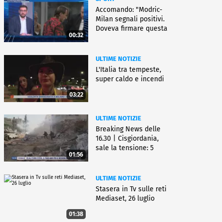
Accomando: "Modric-
Milan segnali positivi.
Doveva firmare questa
00:32
settimana, ma..."
ULTIME NOTIZIE
L'Italia tra tempeste,
super caldo e incendi
03:22
ULTIME NOTIZIE
Breaking News delle
16.30 | Cisgiordania,
sale la tensione: 5
01:56
vittime
ULTIME NOTIZIE
Stasera in Tv sulle reti
Mediaset, 26 luglio
01:38