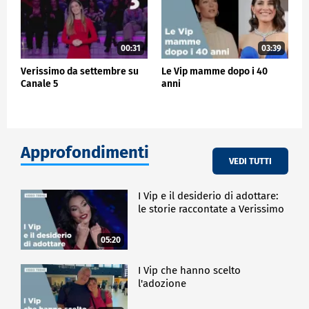
00:31
03:39
Verissimo da settembre su
Le Vip mamme dopo i 40
Canale 5
anni
Approfondimenti
VEDI TUTTI
I Vip e il desiderio di adottare:
le storie raccontate a Verissimo
05:20
I Vip che hanno scelto
l'adozione