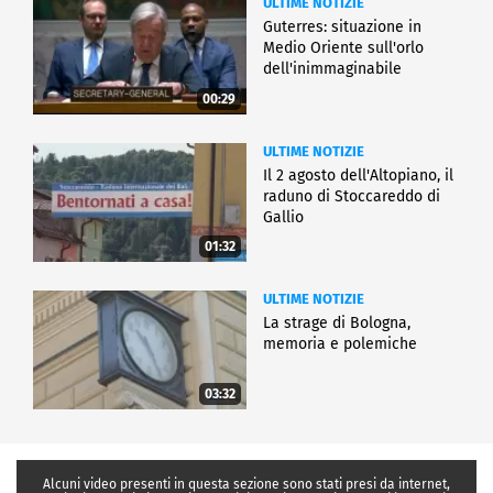
ULTIME NOTIZIE
Guterres: situazione in
Medio Oriente sull'orlo
dell'inimmaginabile
00:29
ULTIME NOTIZIE
Il 2 agosto dell'Altopiano, il
raduno di Stoccareddo di
Gallio
01:32
ULTIME NOTIZIE
La strage di Bologna,
memoria e polemiche
03:32
Alcuni video presenti in questa sezione sono stati presi da internet,