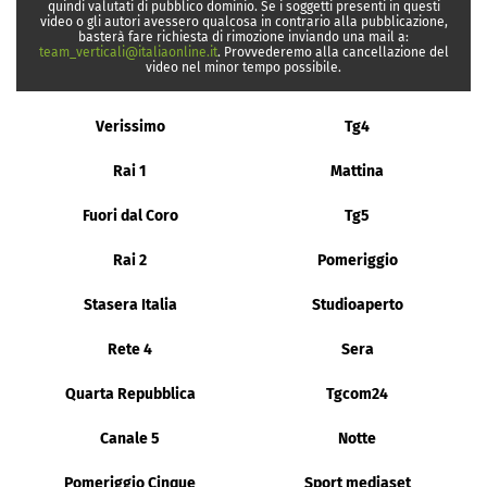
quindi valutati di pubblico dominio. Se i soggetti presenti in questi
video o gli autori avessero qualcosa in contrario alla pubblicazione,
basterà fare richiesta di rimozione inviando una mail a:
team_verticali@italiaonline.it
. Provvederemo alla cancellazione del
video nel minor tempo possibile.
Verissimo
Tg4
Rai 1
Mattina
Fuori dal Coro
Tg5
Rai 2
Pomeriggio
Stasera Italia
Studioaperto
Rete 4
Sera
Quarta Repubblica
Tgcom24
Canale 5
Notte
Pomeriggio Cinque
Sport mediaset