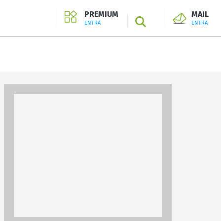
PREMIUM
MAIL
SEARCH
ENTRA
ENTRA
ENTRA