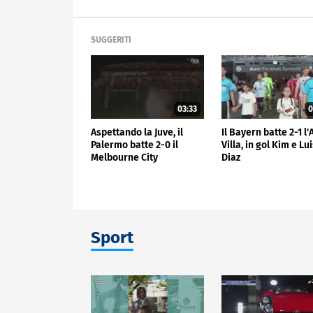
SUGGERITI
03:33
0
Aspettando la Juve, il
Il Bayern batte 2-1 l
Palermo batte 2-0 il
Villa, in gol Kim e Lu
Melbourne City
Diaz
Sport