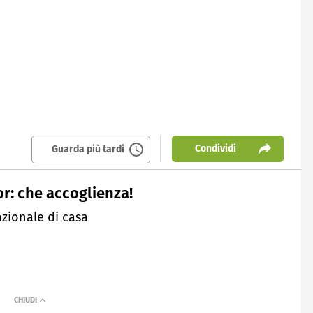
Condividi
Guarda più tardi
or: che accoglienza!
azionale di casa