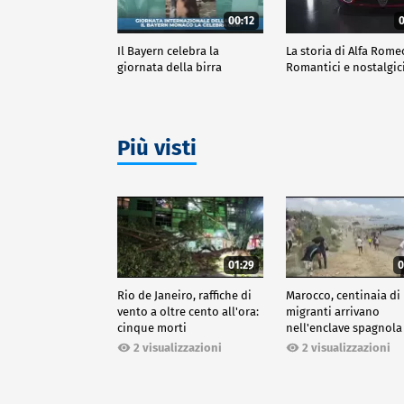
00:12
0
Il Bayern celebra la
La storia di Alfa Rome
giornata della birra
Romantici e nostalgic
Più visti
01:29
0
Rio de Janeiro, raffiche di
Marocco, centinaia di
vento a oltre cento all'ora:
migranti arrivano
cinque morti
nell'enclave spagnola
Ceuta
2 visualizzazioni
2 visualizzazioni