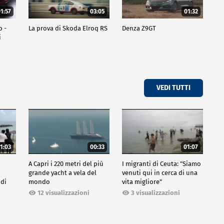
1:57
03:05
01:32
o -
La prova di Skoda Elroq RS
Denza Z9GT
i
VEDI TUTTI
1:03
00:33
01:07
A Capri i 220 metri del più
I migranti di Ceuta: "Siamo
grande yacht a vela del
venuti qui in cerca di una
 di
mondo
vita migliore"
12 visualizzazioni
3 visualizzazioni