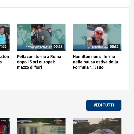
1:29
00:28
00:32
'Aston
Pellacani torna a Roma
Hamilton non si ferma
is
dopo i 5 ori europei:
nella pausa estiva della
mazzo di fiori
Formula 1: il suo
all'aeroporto
allenamento
VEDI TUTTI