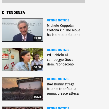
DI TENDENZA
ULTIME NOTIZIE
Michele Coppola:
Cortona On The Move
ha ispiralo le Gallerie
01:18
d'Italia
ULTIME NOTIZIE
Pd, Schlein al
campeggio Giovani
dem: "conoscono
00:58
priorità italiani"
ULTIME NOTIZIE
Bad Bunny strega
Milano: trionfo alla
prima, cresce attesa
02:25
per bis
ULTIME NOTIZIE