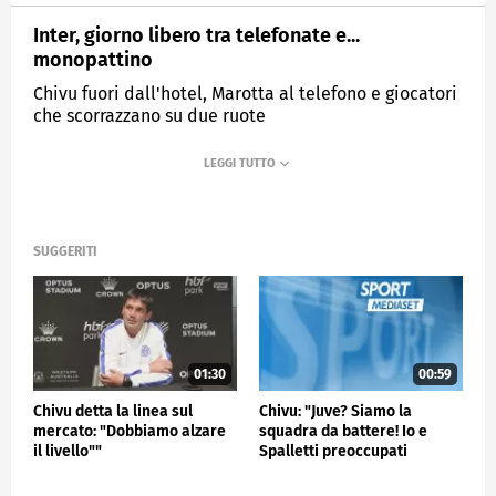
Inter, giorno libero tra telefonate e...
monopattino
Chivu fuori dall'hotel, Marotta al telefono e giocatori
che scorrazzano su due ruote
MEDIASET
SPORTMEDIASET
SUGGERITI
01:30
00:59
Chivu detta la linea sul
Chivu: "Juve? Siamo la
mercato: "Dobbiamo alzare
squadra da battere! Io e
il livello""
Spalletti preoccupati
perché…"