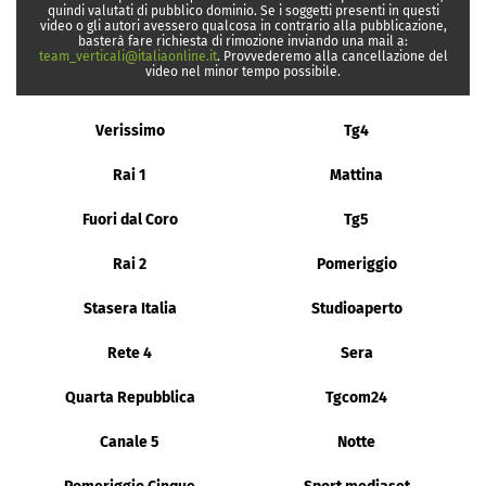
quindi valutati di pubblico dominio. Se i soggetti presenti in questi
video o gli autori avessero qualcosa in contrario alla pubblicazione,
basterà fare richiesta di rimozione inviando una mail a:
team_verticali@italiaonline.it
. Provvederemo alla cancellazione del
video nel minor tempo possibile.
Verissimo
Tg4
Rai 1
Mattina
Fuori dal Coro
Tg5
Rai 2
Pomeriggio
Stasera Italia
Studioaperto
Rete 4
Sera
Quarta Repubblica
Tgcom24
Canale 5
Notte