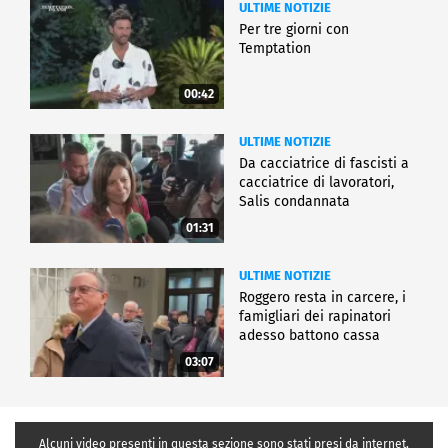
ULTIME NOTIZIE
Per tre giorni con
Temptation
00:42
ULTIME NOTIZIE
Da cacciatrice di fascisti a
cacciatrice di lavoratori,
Salis condannata
01:31
ULTIME NOTIZIE
Roggero resta in carcere, i
famigliari dei rapinatori
adesso battono cassa
03:07
Alcuni video presenti in questa sezione sono stati presi da internet,