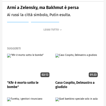
Armi a Zelensky, ma Bakhmut è persa
Ai russi la città simbolo, Putin esulta.
MEDIASET
STUDIOAPERTO
SUGGERITI
02:13
01:33
"Kfir è morto sotto le
Caso Cospito, Delmastro a
bombe"
giudizio