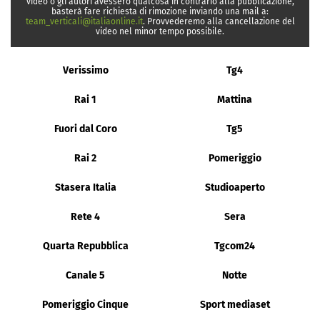
video o gli autori avessero qualcosa in contrario alla pubblicazione,
basterà fare richiesta di rimozione inviando una mail a:
team_verticali@italiaonline.it
. Provvederemo alla cancellazione del
video nel minor tempo possibile.
Verissimo
Tg4
Rai 1
Mattina
Fuori dal Coro
Tg5
Rai 2
Pomeriggio
Stasera Italia
Studioaperto
Rete 4
Sera
Quarta Repubblica
Tgcom24
Canale 5
Notte
Pomeriggio Cinque
Sport mediaset