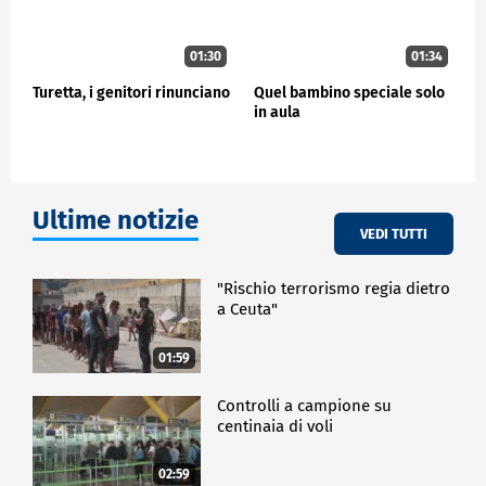
01:30
01:34
Turetta, i genitori rinunciano
Quel bambino speciale solo
in aula
Ultime notizie
VEDI TUTTI
"Rischio terrorismo regia dietro
a Ceuta"
01:59
Controlli a campione su
centinaia di voli
02:59