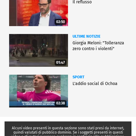
Il reflusso
02:50
ULTIME NOTIZIE
Giorgia Meloni: "Tolleranza
zero contro i violenti"
01:47
SPORT
L'addio social di Ochoa
02:38
Alcuni video presenti in questa sezione sono stati presi da internet,
quindi valutati di pubblico dominio. Se i soggetti presenti in questi