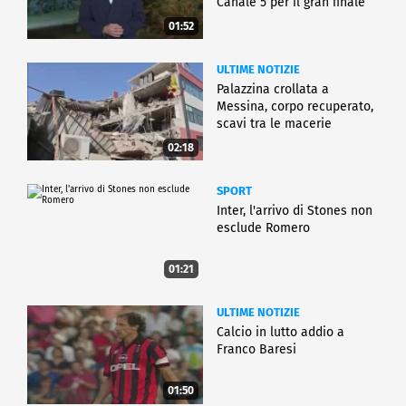
Canale 5 per il gran finale
01:52
ULTIME NOTIZIE
Palazzina crollata a
Messina, corpo recuperato,
scavi tra le macerie
02:18
SPORT
Inter, l'arrivo di Stones non
esclude Romero
01:21
ULTIME NOTIZIE
Calcio in lutto addio a
Franco Baresi
01:50