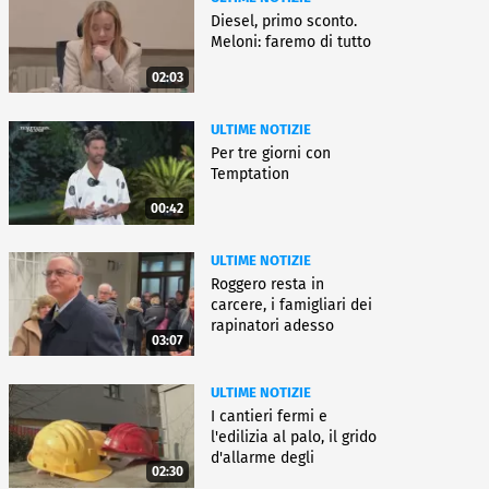
Diesel, primo sconto.
Meloni: faremo di tutto
02:03
ULTIME NOTIZIE
Per tre giorni con
Temptation
00:42
ULTIME NOTIZIE
Roggero resta in
carcere, i famigliari dei
rapinatori adesso
03:07
battono cassa
ULTIME NOTIZIE
I cantieri fermi e
l'edilizia al palo, il grido
d'allarme degli
02:30
architetti