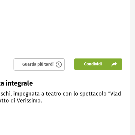
Condividi
Guarda più tardi
a integrale
schi, impegnata a teatro con lo spettacolo "Vlad
otto di Verissimo.