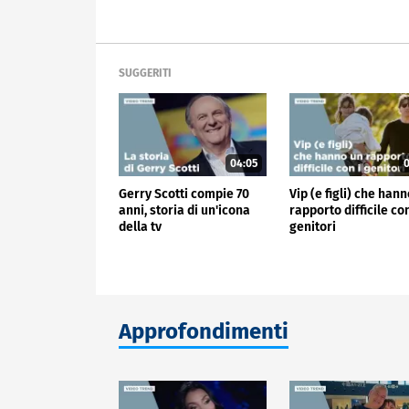
SUGGERITI
04:05
0
Gerry Scotti compie 70
Vip (e figli) che han
anni, storia di un'icona
rapporto difficile con
della tv
genitori
Approfondimenti