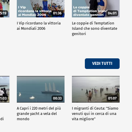
5:19
01:36
04:01
o
I Vip ricordano la vittoria
Le coppie di Temptation
ai Mondiali 2006
Island che sono diventate
genitori
VEDI TUTTI
1:03
00:33
01:07
A Capri i 220 metri del più
I migranti di Ceuta: "Siamo
grande yacht a vela del
venuti qui in cerca di una
 di
mondo
vita migliore"