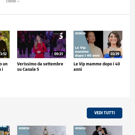
3:52
00:31
03:39
no un
Verissimo da settembre
Le Vip mamme dopo i 40
 i
su Canale 5
anni
VEDI TUTTI