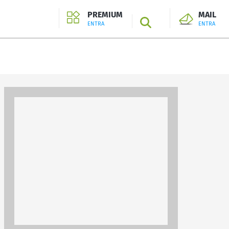
PREMIUM
MAIL
SEARCH
ENTRA
ENTRA
ENTRA