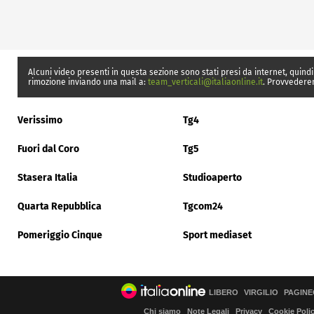
Alcuni video presenti in questa sezione sono stati presi da internet, quindi
rimozione inviando una mail a:
team_verticali@italiaonline.it
. Provvedere
Verissimo
Tg4
Fuori dal Coro
Tg5
Stasera Italia
Studioaperto
Quarta Repubblica
Tgcom24
Pomeriggio Cinque
Sport mediaset
LIBERO
VIRGILIO
PAGINE
Chi siamo
Note Legali
Privacy
Cookie Poli