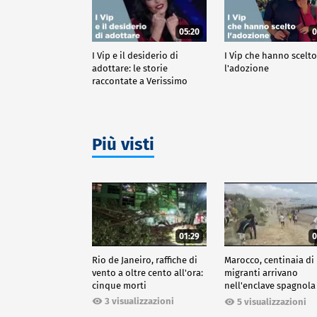
05:20
0
I Vip e il desiderio di
I Vip che hanno scelt
adottare: le storie
l'adozione
raccontate a Verissimo
Più visti
01:29
0
Rio de Janeiro, raffiche di
Marocco, centinaia di
vento a oltre cento all'ora:
migranti arrivano
cinque morti
nell'enclave spagnola
Ceuta
3 visualizzazioni
5 visualizzazioni