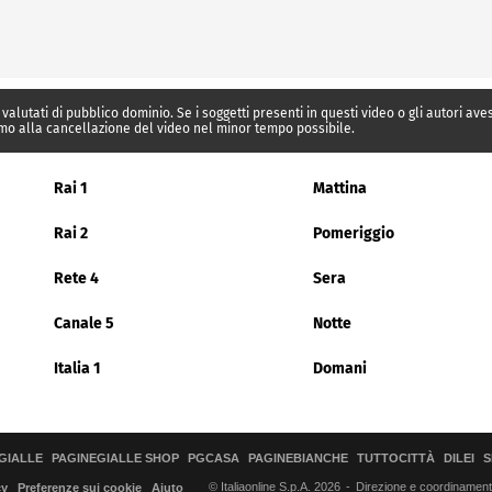
 valutati di pubblico dominio. Se i soggetti presenti in questi video o gli autori av
mo alla cancellazione del video nel minor tempo possibile.
Rai 1
Mattina
Rai 2
Pomeriggio
Rete 4
Sera
Canale 5
Notte
Italia 1
Domani
GIALLE
PAGINEGIALLE SHOP
PGCASA
PAGINEBIANCHE
TUTTOCITTÀ
DILEI
S
© Italiaonline S.p.A. 2026
Direzione e coordinamento 
cy
Preferenze sui cookie
Aiuto