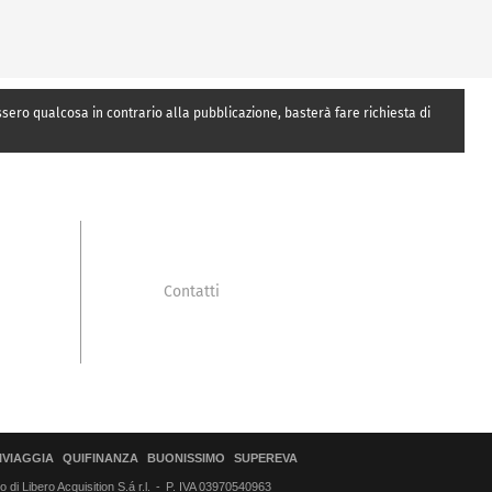
essero qualcosa in contrario alla pubblicazione, basterà fare richiesta di
Contatti
IVIAGGIA
QUIFINANZA
BUONISSIMO
SUPEREVA
di Libero Acquisition S.á r.l.
P. IVA 03970540963