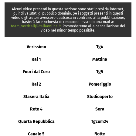
Alcuni video presenti in questa sezione sono stati presi da internet,
quindi valutati di pubblico dominio. Se i soggetti presenti in questi
video o gli autori avessero qualcosa in contrario alla pubblicazione,
basterà fare richiesta di rimozione inviando una mail a:
team_verticali@italiaonline.it
. Provvederemo alla cancellazione del
video nel minor tempo possibile.
Verissimo
Tg4
Rai 1
Mattina
Fuori dal Coro
Tg5
Rai 2
Pomeriggio
Stasera Italia
Studioaperto
Rete 4
Sera
Quarta Repubblica
Tgcom24
Canale 5
Notte