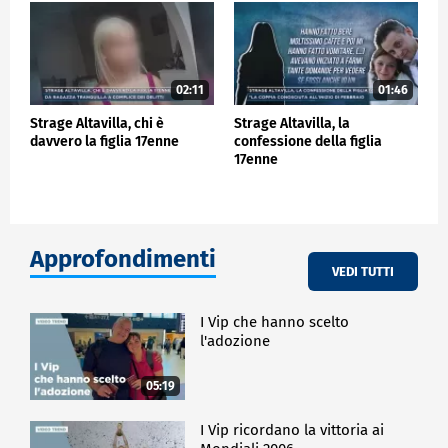
02:11
01:46
Strage Altavilla, chi è
Strage Altavilla, la
davvero la figlia 17enne
confessione della figlia
17enne
Approfondimenti
VEDI TUTTI
I Vip che hanno scelto
l'adozione
05:19
I Vip ricordano la vittoria ai