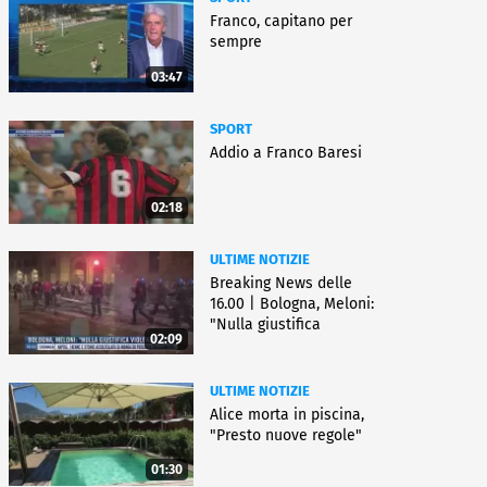
Franco, capitano per
sempre
03:47
SPORT
Addio a Franco Baresi
02:18
ULTIME NOTIZIE
Breaking News delle
16.00 | Bologna, Meloni:
"Nulla giustifica
02:09
violenza"
ULTIME NOTIZIE
Alice morta in piscina,
"Presto nuove regole"
01:30