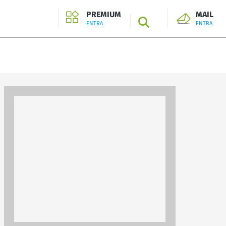
PREMIUM
MAIL
SEARCH
ENTRA
ENTRA
ENTRA