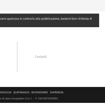
essero qualcosa in contrario alla pubblicazione, basterà fare richiesta di
Contatti
IVIAGGIA
QUIFINANZA
BUONISSIMO
SUPEREVA
di Libero Acquisition S.á r.l.
P. IVA 03970540963