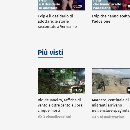
05:20
0
I Vip e il desiderio di
I Vip che hanno scelt
adottare: le storie
l'adozione
raccontate a Verissimo
Più visti
01:29
0
Rio de Janeiro, raffiche di
Marocco, centinaia di
vento a oltre cento all'ora:
migranti arrivano
cinque morti
nell'enclave spagnola
Ceuta
3 visualizzazioni
5 visualizzazioni