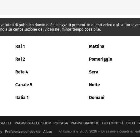
 valutati di pubblico dominio. Se i soggetti presenti in questi video o gli autori av
mo alla cancellazione del video nel minor tempo possibile.
Rai 1
Mattina
Rai 2
Pomeriggio
Rete 4
Sera
Canale 5
Notte
Italia 1
Domani
GIALLE
PAGINEGIALLE SHOP
PGCASA
PAGINEBIANCHE
TUTTOCITTÀ
DILEI
S
© Italiaonline S.p.A. 2026
Direzione e coordinamento 
cy
Preferenze sui cookie
Aiuto