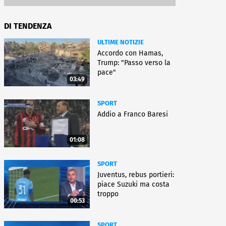
DI TENDENZA
ULTIME NOTIZIE
Accordo con Hamas,
Trump: "Passo verso la
pace"
03:49
SPORT
Addio a Franco Baresi
01:08
SPORT
Juventus, rebus portieri:
piace Suzuki ma costa
troppo
00:53
SPORT