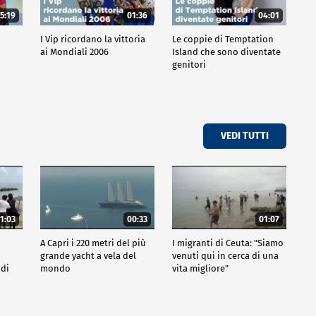
5:19
01:36
04:01
o
I Vip ricordano la vittoria
Le coppie di Temptation
ai Mondiali 2006
Island che sono diventate
genitori
VEDI TUTTI
1:03
00:33
01:07
A Capri i 220 metri del più
I migranti di Ceuta: "Siamo
grande yacht a vela del
venuti qui in cerca di una
 di
mondo
vita migliore"