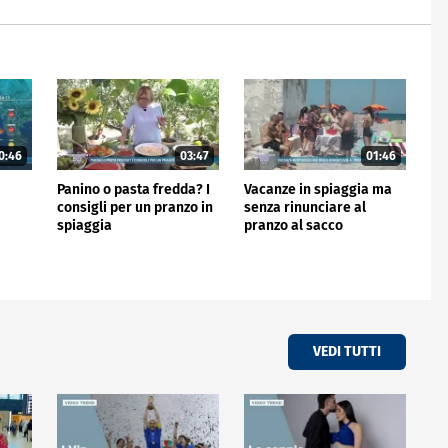
0:46
03:47
01:46
Panino o pasta fredda? I
Vacanze in spiaggia ma
consigli per un pranzo in
senza rinunciare al
spiaggia
pranzo al sacco
VEDI TUTTI