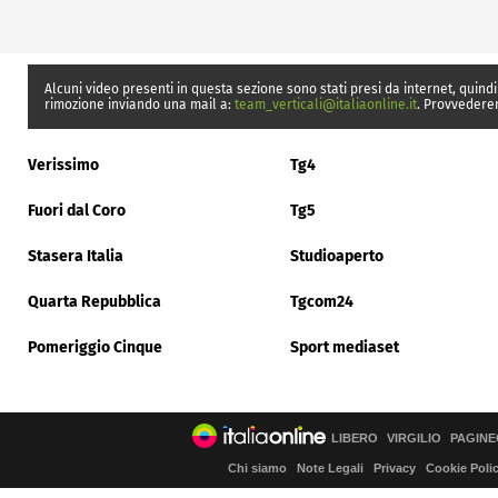
Alcuni video presenti in questa sezione sono stati presi da internet, quindi
rimozione inviando una mail a:
team_verticali@italiaonline.it
. Provvedere
Verissimo
Tg4
Fuori dal Coro
Tg5
Stasera Italia
Studioaperto
Quarta Repubblica
Tgcom24
Pomeriggio Cinque
Sport mediaset
LIBERO
VIRGILIO
PAGINE
Chi siamo
Note Legali
Privacy
Cookie Poli