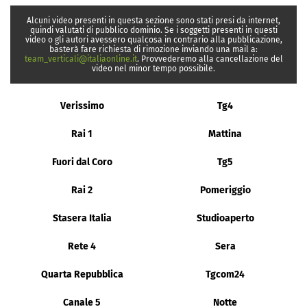
Alcuni video presenti in questa sezione sono stati presi da internet,
quindi valutati di pubblico dominio. Se i soggetti presenti in questi
video o gli autori avessero qualcosa in contrario alla pubblicazione,
basterà fare richiesta di rimozione inviando una mail a:
team_verticali@italiaonline.it
. Provvederemo alla cancellazione del
video nel minor tempo possibile.
Verissimo
Tg4
Rai 1
Mattina
Fuori dal Coro
Tg5
Rai 2
Pomeriggio
Stasera Italia
Studioaperto
Rete 4
Sera
Quarta Repubblica
Tgcom24
Canale 5
Notte