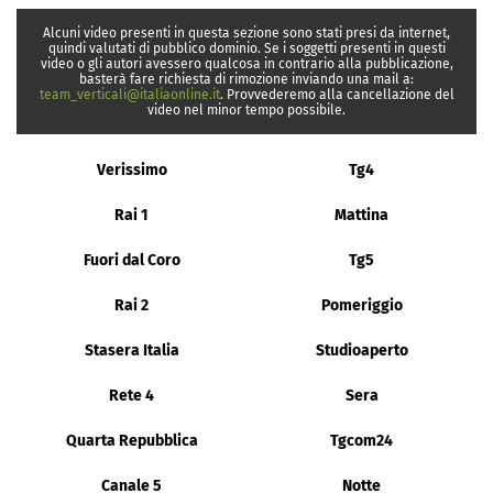
Alcuni video presenti in questa sezione sono stati presi da internet,
quindi valutati di pubblico dominio. Se i soggetti presenti in questi
video o gli autori avessero qualcosa in contrario alla pubblicazione,
basterà fare richiesta di rimozione inviando una mail a:
team_verticali@italiaonline.it
. Provvederemo alla cancellazione del
video nel minor tempo possibile.
Verissimo
Tg4
Rai 1
Mattina
Fuori dal Coro
Tg5
Rai 2
Pomeriggio
Stasera Italia
Studioaperto
Rete 4
Sera
Quarta Repubblica
Tgcom24
Canale 5
Notte