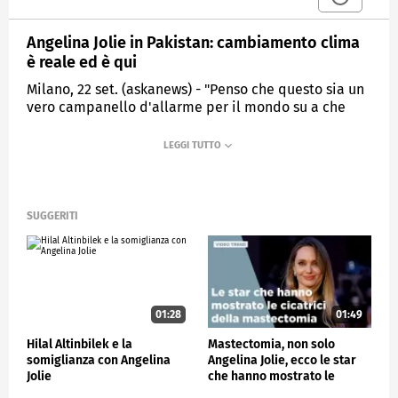
Angelina Jolie in Pakistan: cambiamento clima
è reale ed è qui
Milano, 22 set. (askanews) - "Penso che questo sia un
vero campanello d'allarme per il mondo su a che
punto siamo, il cambiamento climatico non è solo
reale e non solo sta arrivando, ma è davvero qui". Lo
ha detto l'attrice Angelina Jolie in visita in Pakistan
nelle regioni colpite da alluvioni violente che hanno
provocato oltre 1.500 morti fra cui 550 bambini
secondo l'Unicef.
SUGGERITI
"Ora vediamo che i paesi che causano meno danni
all'ambiente subiscono le conseguenze peggiori del
disastro, dolore e della morte", ha aggiunto l'attrice.
01:28
01:49
ESTERI
Hilal Altinbilek e la
Mastectomia, non solo
somiglianza con Angelina
Angelina Jolie, ecco le star
Jolie
che hanno mostrato le
cicatrici