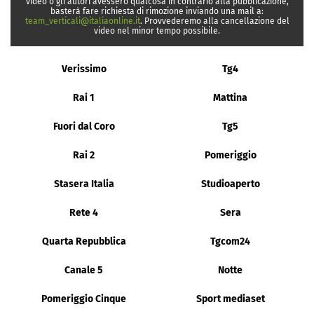
video o gli autori avessero qualcosa in contrario alla pubblicazione,
basterà fare richiesta di rimozione inviando una mail a:
team_verticali@italiaonline.it
. Provvederemo alla cancellazione del
video nel minor tempo possibile.
Verissimo
Tg4
Rai 1
Mattina
Fuori dal Coro
Tg5
Rai 2
Pomeriggio
Stasera Italia
Studioaperto
Rete 4
Sera
Quarta Repubblica
Tgcom24
Canale 5
Notte
Pomeriggio Cinque
Sport mediaset