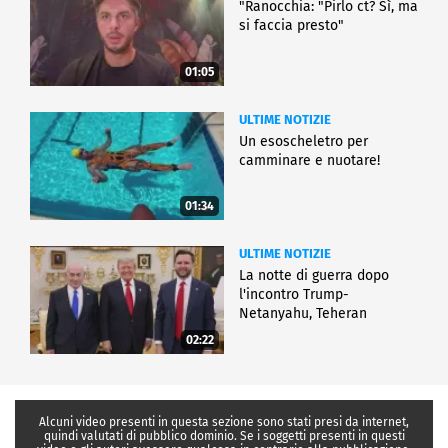
"Ranocchia: "Pirlo ct? Sì, ma
si faccia presto"
01:05
ULTIME NOTIZIE
Un esoscheletro per
camminare e nuotare!
01:34
ULTIME NOTIZIE
La notte di guerra dopo
l'incontro Trump-
Netanyahu, Teheran
all'attacco
02:22
Alcuni video presenti in questa sezione sono stati presi da internet,
quindi valutati di pubblico dominio. Se i soggetti presenti in questi