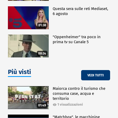
Questa sera sulle reti Mediaset,
6 agosto
01:38
"Oppenheimer" tra poco in
prima tv su Canale 5
00:34
Più visti
VEDI TUTTI
Maiorca contro il turismo che
consuma case, acqua e
territorio
1 visualizzazioni
01:49
"Matchbox", le macchinine