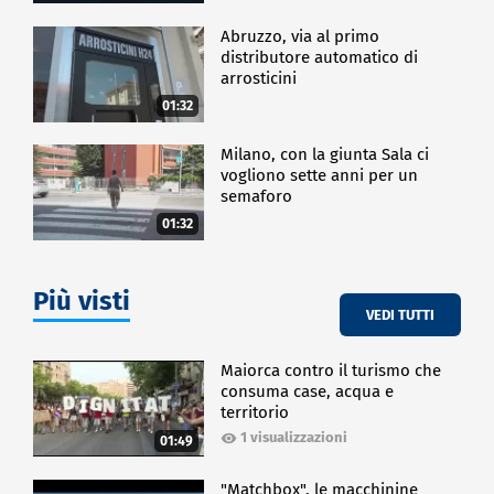
Abruzzo, via al primo
distributore automatico di
arrosticini
01:32
Milano, con la giunta Sala ci
vogliono sette anni per un
semaforo
01:32
Più visti
VEDI TUTTI
Maiorca contro il turismo che
consuma case, acqua e
territorio
1 visualizzazioni
01:49
"Matchbox", le macchinine