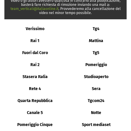
video o gli autori avessero qualcosa in contrario alla pubblicazione,
basterà fare richiesta di rimozione inviando una mail a:
team_verticali@italiaonline.it
. Provvederemo alla cancellazione del
video nel minor tempo possibile.
Verissimo
Tg4
Rai 1
Mattina
Fuori dal Coro
Tg5
Rai 2
Pomeriggio
Stasera Italia
Studioaperto
Rete 4
Sera
Quarta Repubblica
Tgcom24
Canale 5
Notte
Pomeriggio Cinque
Sport mediaset