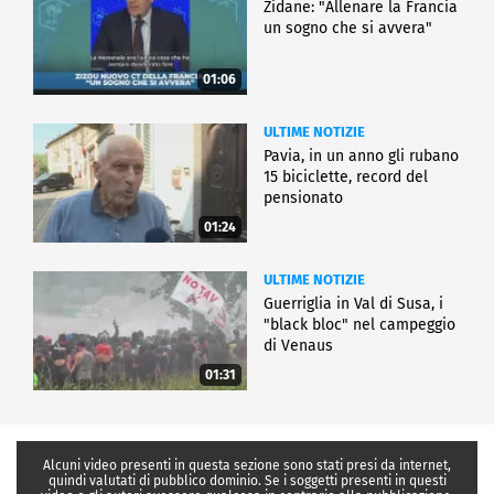
Zidane: "Allenare la Francia
un sogno che si avvera"
01:06
ULTIME NOTIZIE
Pavia, in un anno gli rubano
15 biciclette, record del
pensionato
01:24
ULTIME NOTIZIE
Guerriglia in Val di Susa, i
"black bloc" nel campeggio
di Venaus
01:31
Alcuni video presenti in questa sezione sono stati presi da internet,
quindi valutati di pubblico dominio. Se i soggetti presenti in questi