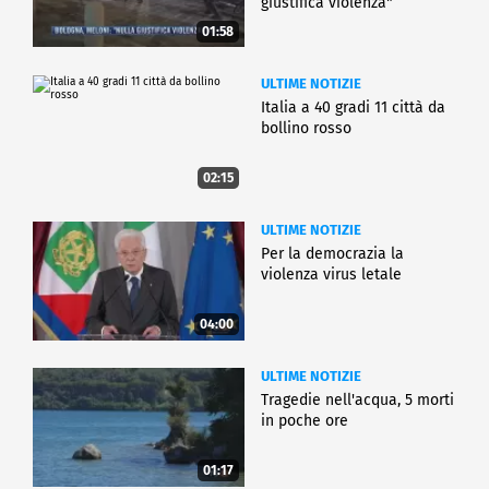
giustifica violenza"
01:58
ULTIME NOTIZIE
Italia a 40 gradi 11 città da
bollino rosso
02:15
ULTIME NOTIZIE
Per la democrazia la
violenza virus letale
04:00
ULTIME NOTIZIE
Tragedie nell'acqua, 5 morti
in poche ore
01:17