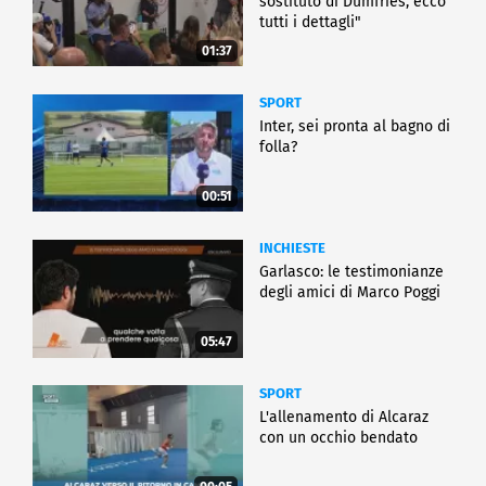
sostituto di Dumfries, ecco
tutti i dettagli"
01:37
SPORT
Inter, sei pronta al bagno di
folla?
00:51
INCHIESTE
Garlasco: le testimonianze
degli amici di Marco Poggi
05:47
SPORT
L'allenamento di Alcaraz
con un occhio bendato