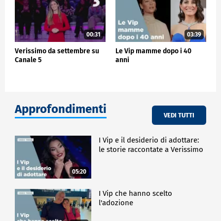
00:31
03:39
Verissimo da settembre su
Le Vip mamme dopo i 40
Canale 5
anni
Approfondimenti
VEDI TUTTI
I Vip e il desiderio di adottare:
le storie raccontate a Verissimo
05:20
I Vip che hanno scelto
l'adozione