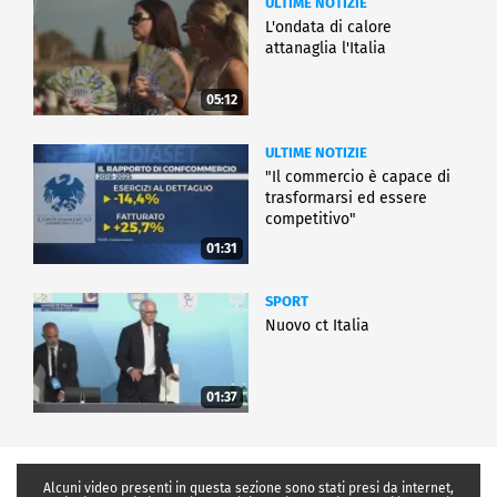
ULTIME NOTIZIE
L'ondata di calore
attanaglia l'Italia
05:12
ULTIME NOTIZIE
"Il commercio è capace di
trasformarsi ed essere
competitivo"
01:31
SPORT
Nuovo ct Italia
01:37
Alcuni video presenti in questa sezione sono stati presi da internet,