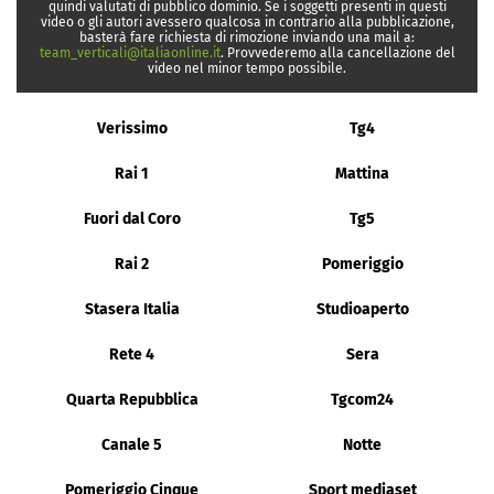
quindi valutati di pubblico dominio. Se i soggetti presenti in questi
video o gli autori avessero qualcosa in contrario alla pubblicazione,
basterà fare richiesta di rimozione inviando una mail a:
team_verticali@italiaonline.it
. Provvederemo alla cancellazione del
video nel minor tempo possibile.
Verissimo
Tg4
Rai 1
Mattina
Fuori dal Coro
Tg5
Rai 2
Pomeriggio
Stasera Italia
Studioaperto
Rete 4
Sera
Quarta Repubblica
Tgcom24
Canale 5
Notte
Pomeriggio Cinque
Sport mediaset