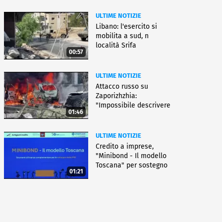
ULTIME NOTIZIE
Libano: l'esercito si
mobilita a sud, n
località Srifa
00:57
ULTIME NOTIZIE
Attacco russo su
Zaporizhzhia:
"Impossibile descrivere
01:46
questo orrore"
ULTIME NOTIZIE
Credito a imprese,
"Minibond - Il modello
Toscana" per sostegno
01:21
a Pmi