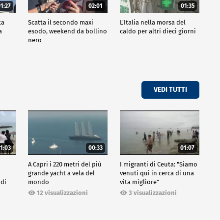
1:27
02:01
01:35
ta
Scatta il secondo maxi
L'Italia nella morsa del
a
esodo, weekend da bollino
caldo per altri dieci giorni
nero
VEDI TUTTI
1:03
00:33
01:07
A Capri i 220 metri del più
I migranti di Ceuta: "Siamo
grande yacht a vela del
venuti qui in cerca di una
 di
mondo
vita migliore"
12 visualizzazioni
3 visualizzazioni