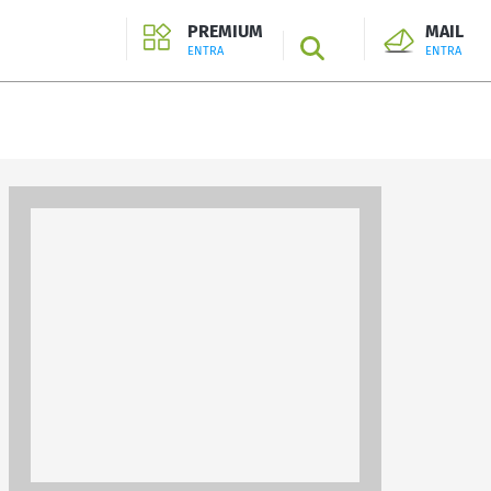
PREMIUM
MAIL
SEARCH
ENTRA
ENTRA
ENTRA