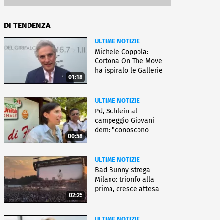
DI TENDENZA
ULTIME NOTIZIE
Michele Coppola:
Cortona On The Move
ha ispiralo le Gallerie
01:18
d'Italia
ULTIME NOTIZIE
Pd, Schlein al
campeggio Giovani
dem: "conoscono
00:58
priorità italiani"
ULTIME NOTIZIE
Bad Bunny strega
Milano: trionfo alla
prima, cresce attesa
02:25
per bis
ULTIME NOTIZIE