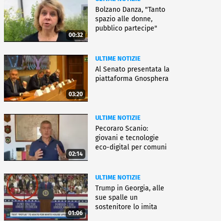
Bolzano Danza, "Tanto
spazio alle donne,
pubblico partecipe"
00:32
ULTIME NOTIZIE
Al Senato presentata la
piattaforma Gnosphera
03:20
ULTIME NOTIZIE
Pecoraro Scanio:
giovani e tecnologie
eco-digital per comuni
02:14
smart
ULTIME NOTIZIE
Trump in Georgia, alle
sue spalle un
sostenitore lo imita
01:06