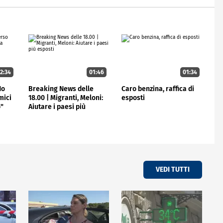
2:34
01:46
01:34
Ho
Breaking News delle
Caro benzina, raffica di
mici
18.00 | Migranti, Meloni:
esposti
o"
Aiutare i paesi più
esposti
VEDI TUTTI