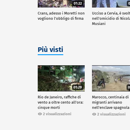
01:22
0
Crans, adesso i Moretti non
Ucciso a Cervia, è svol
vogliono l'obbligo di firma
nell'omicidio di Nicol
Musiani
Più visti
01:29
0
Rio de Janeiro, raffiche di
Marocco, centinaia di
vento a oltre cento all'ora:
migranti arrivano
cinque morti
nell'enclave spagnola
Ceuta
2 visualizzazioni
2 visualizzazioni