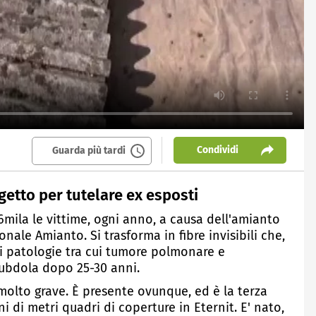
Condividi
Guarda più tardi
etto per tutelare ex esposti
6mila le vittime, ogni anno, a causa dell'amianto
nale Amianto. Si trasforma in fibre invisibili che,
di patologie tra cui tumore polmonare e
subdola dopo 25-30 anni.
olto grave. È presente ovunque, ed è la terza
i di metri quadri di coperture in Eternit. E' nato,