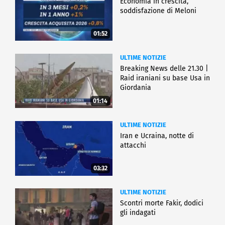
Economia in crescita,
soddisfazione di Meloni
01:52
ULTIME NOTIZIE
Breaking News delle 21.30 |
Raid iraniani su base Usa in
Giordania
01:14
ULTIME NOTIZIE
Iran e Ucraina, notte di
attacchi
03:32
ULTIME NOTIZIE
Scontri morte Fakir, dodici
gli indagati