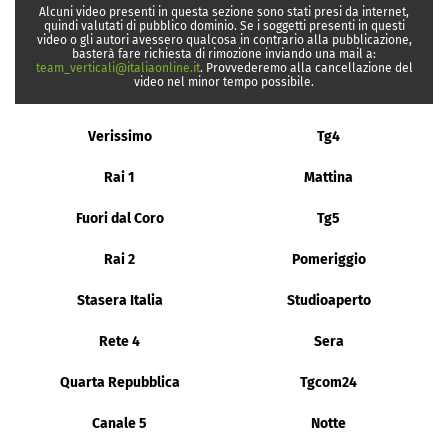
Alcuni video presenti in questa sezione sono stati presi da internet,
quindi valutati di pubblico dominio. Se i soggetti presenti in questi
video o gli autori avessero qualcosa in contrario alla pubblicazione,
basterà fare richiesta di rimozione inviando una mail a:
team_verticali@italiaonline.it
. Provvederemo alla cancellazione del
video nel minor tempo possibile.
Verissimo
Tg4
Rai 1
Mattina
Fuori dal Coro
Tg5
Rai 2
Pomeriggio
Stasera Italia
Studioaperto
Rete 4
Sera
Quarta Repubblica
Tgcom24
Canale 5
Notte