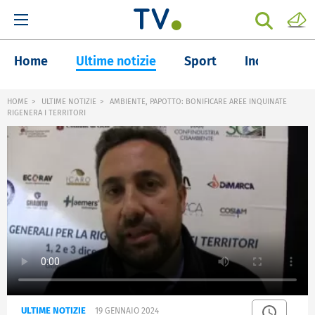
Home
Ultime notizie
Sport
Inchieste
HOME
ULTIME NOTIZIE
AMBIENTE, PAPOTTO: BONIFICARE AREE INQUINATE
RIGENERA I TERRITORI
ULTIME NOTIZIE
19 GENNAIO 2024