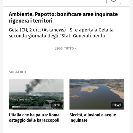
Ambiente, Papotto: bonificare aree inquinate
rigenera i territori
Gela (Cl), 2 dic. (Askanews) - Si è aperta a Gela la
seconda giornata degli "Stati Generali per la
Rigenerazione dei Territori". Tra i temi trattati nelle
tavole rotonde organizzate dalla Camera Forense
Ambientale, ci sono le bonifiche delle aree
inquinate, passo fondamentale per la rigenerazione
dei territori.
SUGGERITI
"Questi incontri sono molto importanti - dichiara
Aldo Papotto, Subcommissario di Governo alla
Bonifica delle Discariche Abusive - bisogna avere
coesione per restituire territori fruibili ai cittadini.
Anche le bonifiche si intrecciano con l'economia
circolare, le messe in sicurezza di un territorio
07:51
01:45
drenano infinite risorse economiche. Le ultime
L'Italia che ha paura: Roma
Siccità, alluvioni e acque
tecnologie in termini di bonifica permettono di
ostaggio delle baraccopoli
inquinate
avere un'importante risorsa economica".