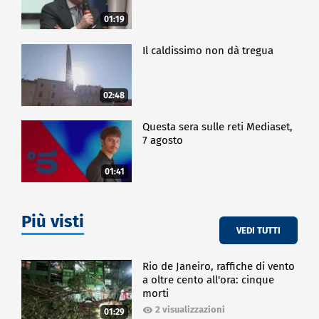
01:19
Il caldissimo non dà tregua
02:48
Questa sera sulle reti Mediaset,
7 agosto
01:41
Più visti
VEDI TUTTI
Rio de Janeiro, raffiche di vento
a oltre cento all'ora: cinque
morti
2 visualizzazioni
01:29