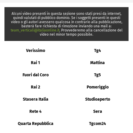
Alcuni video presenti in questa sezione sono stati presi da internet,
quindi valutati di pubblico dominio. Se i soggetti presenti in questi
video o gli autori avessero qualcosa in contrario alla pubblicazione,
basterà fare richiesta di rimozione inviando una mail a:
team_verticali@italiaonline.it
. Provvederemo alla cancellazione del
video nel minor tempo possibile.
Verissimo
Tg4
Rai 1
Mattina
Fuori dal Coro
Tg5
Rai 2
Pomeriggio
Stasera Italia
Studioaperto
Rete 4
Sera
Quarta Repubblica
Tgcom24