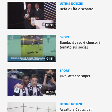
ULTIME NOTIZIE
Uefa e Fifa è scontro
00:38
SPORT
Banda, il caso è chiuso: è
tornato sui social
01:11
SPORT
Juve, attacco super
02:16
ULTIME NOTIZIE
Assalto a Ceuta, dal