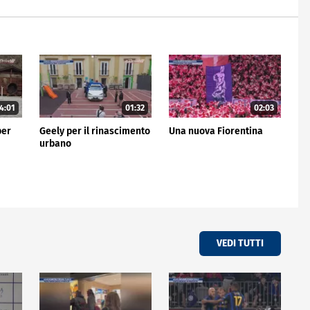
4:01
01:32
02:03
per
Geely per il rinascimento
Una nuova Fiorentina
urbano
VEDI TUTTI