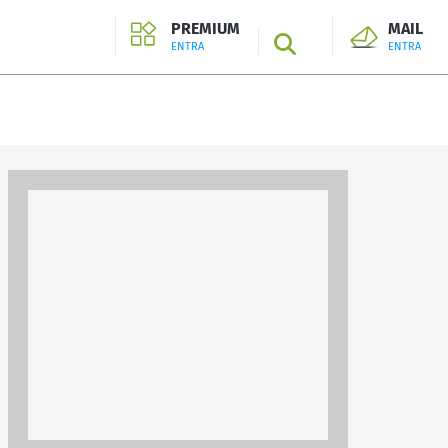
PREMIUM
MAIL
SEARCH
ENTRA
ENTRA
ENTRA