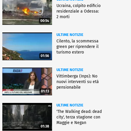
Ucraina, colpito edificio
residenziale a Odessa:
2 morti
00:54
ULTIME NOTIZIE
Cilento, la scommessa
green per riprendere il
turismo estero
01:56
ULTIME NOTIZIE
Vittimberga (Inps): No
nuovi interventi su età
pensionabile
01:13
ULTIME NOTIZIE
'The Walking dead: dead
city', terza stagione con
Maggie e Negan
01:38