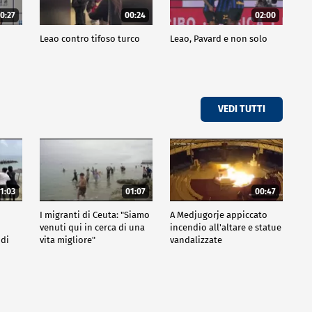
0:27
00:24
02:00
a
Leao contro tifoso turco
Leao, Pavard e non solo
VEDI TUTTI
1:03
01:07
00:47
I migranti di Ceuta: "Siamo
A Medjugorje appiccato
venuti qui in cerca di una
incendio all'altare e statue
 di
vita migliore"
vandalizzate