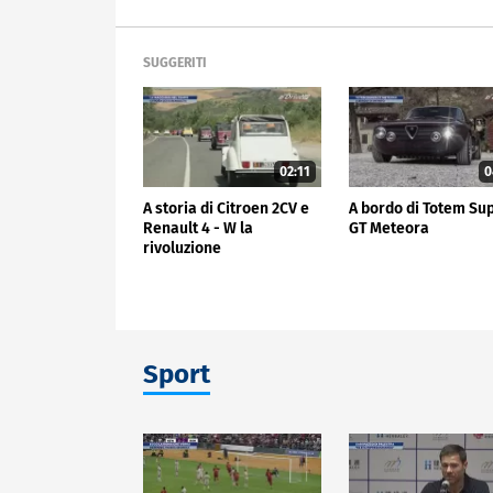
SUGGERITI
02:11
0
A storia di Citroen 2CV e
A bordo di Totem Su
Renault 4 - W la
GT Meteora
rivoluzione
Sport