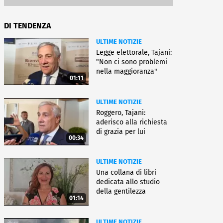
DI TENDENZA
ULTIME NOTIZIE
Legge elettorale, Tajani:
"Non ci sono problemi
nella maggioranza"
01:11
ULTIME NOTIZIE
Roggero, Tajani:
aderisco alla richiesta
di grazia per lui
00:34
ULTIME NOTIZIE
Una collana di libri
dedicata allo studio
della gentilezza
01:14
ULTIME NOTIZIE