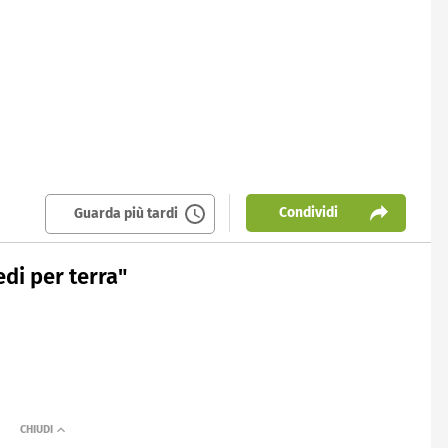
Condividi
Guarda più tardi
edi per terra"