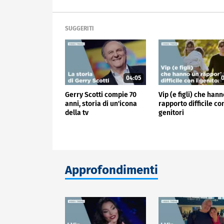
SUGGERITI
04:05
0
Gerry Scotti compie 70
Vip (e figli) che han
anni, storia di un'icona
rapporto difficile con
della tv
genitori
Approfondimenti