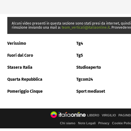
Alcuni video presenti in questa sezione sono stati presi da internet, quindi
rimozione inviando una mail a:
team_verticali@italiaonline.it
. Provvedere
Verissimo
Tg4
Fuori dal Coro
Tg5
Stasera Italia
Studioaperto
Quarta Repubblica
Tgcom24
Pomeriggio Cinque
Sport mediaset
LIBERO
VIRGILIO
PAGINE
Chi siamo
Note Legali
Privacy
Cookie Poli