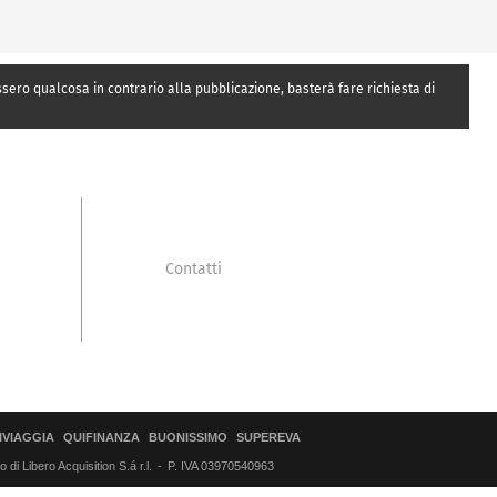
essero qualcosa in contrario alla pubblicazione, basterà fare richiesta di
Contatti
IVIAGGIA
QUIFINANZA
BUONISSIMO
SUPEREVA
di Libero Acquisition S.á r.l.
P. IVA 03970540963