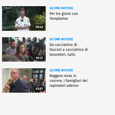
ULTIME NOTIZIE
Per tre giorni con
Temptation
00:42
ULTIME NOTIZIE
Da cacciatrice di
fascisti a cacciatrice di
lavoratori, Salis
01:31
condannata
ULTIME NOTIZIE
Roggero resta in
carcere, i famigliari dei
rapinatori adesso
03:07
battono cassa