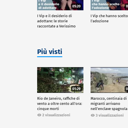
05:20
0
I Vip e il desiderio di
I Vip che hanno scelt
adottare: le storie
l'adozione
raccontate a Verissimo
Più visti
01:29
0
Rio de Janeiro, raffiche di
Marocco, centinaia di
vento a oltre cento all'ora:
migranti arrivano
cinque morti
nell'enclave spagnola
Ceuta
2 visualizzazioni
3 visualizzazioni