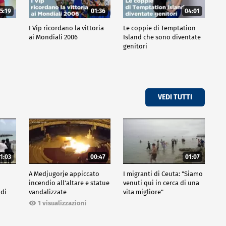
5:19
01:36
04:01
o
I Vip ricordano la vittoria
Le coppie di Temptation
ai Mondiali 2006
Island che sono diventate
genitori
VEDI TUTTI
1:03
00:47
01:07
A Medjugorje appiccato
I migranti di Ceuta: "Siamo
incendio all'altare e statue
venuti qui in cerca di una
 di
vandalizzate
vita migliore"
1 visualizzazioni