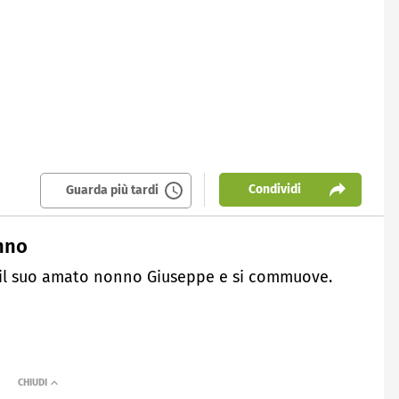
Condividi
Guarda più tardi
onno
o il suo amato nonno Giuseppe e si commuove.