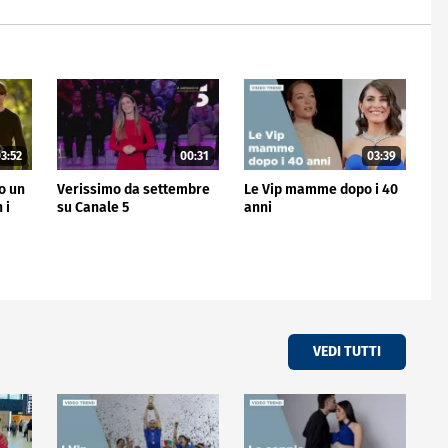
3:52
00:31
03:39
no un
Verissimo da settembre
Le Vip mamme dopo i 40
 i
su Canale 5
anni
VEDI TUTTI