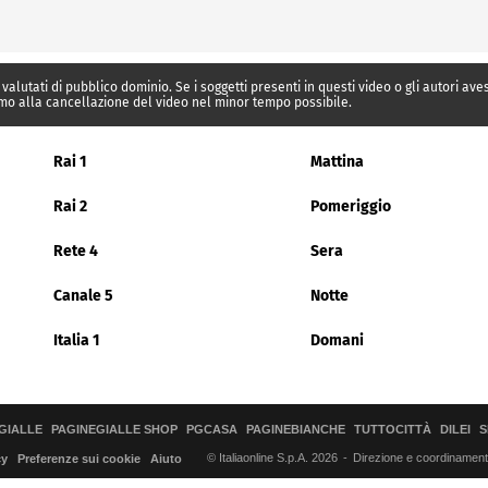
 valutati di pubblico dominio. Se i soggetti presenti in questi video o gli autori av
mo alla cancellazione del video nel minor tempo possibile.
Rai 1
Mattina
Rai 2
Pomeriggio
Rete 4
Sera
Canale 5
Notte
Italia 1
Domani
GIALLE
PAGINEGIALLE SHOP
PGCASA
PAGINEBIANCHE
TUTTOCITTÀ
DILEI
S
© Italiaonline S.p.A. 2026
Direzione e coordinamento 
cy
Preferenze sui cookie
Aiuto