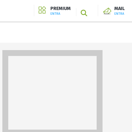
PREMIUM
MAIL
SEARCH
ENTRA
ENTRA
ENTRA