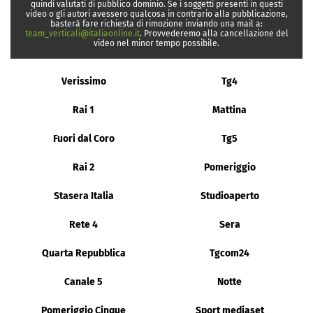
quindi valutati di pubblico dominio. Se i soggetti presenti in questi
video o gli autori avessero qualcosa in contrario alla pubblicazione,
basterà fare richiesta di rimozione inviando una mail a:
team_verticali@italiaonline.it
. Provvederemo alla cancellazione del
video nel minor tempo possibile.
Verissimo
Tg4
Rai 1
Mattina
Fuori dal Coro
Tg5
Rai 2
Pomeriggio
Stasera Italia
Studioaperto
Rete 4
Sera
Quarta Repubblica
Tgcom24
Canale 5
Notte
Pomeriggio Cinque
Sport mediaset