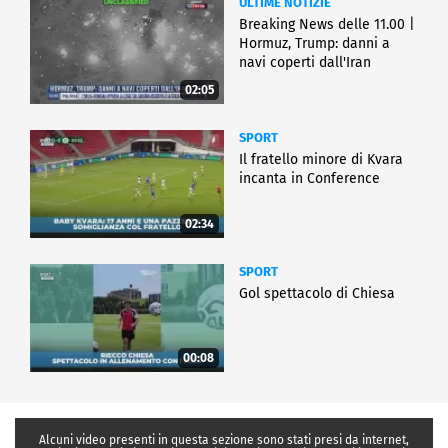
ULTIME NOTIZIE
Breaking News delle 11.00 |
Hormuz, Trump: danni a
navi coperti dall'Iran
02:05
SPORT
Il fratello minore di Kvara
incanta in Conference
02:34
SPORT
Gol spettacolo di Chiesa
00:08
Alcuni video presenti in questa sezione sono stati presi da internet,