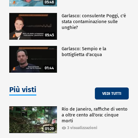
05:48
Garlasco: consulente Poggi, c'è
stata contaminazione sulle
unghie?
05:45
Garlasco: Sempio e la
bottiglietta d'acqua
01:44
Più visti
VEDI TUTTI
Rio de Janeiro, raffiche di vento
a oltre cento all'ora: cinque
morti
3 visualizzazioni
01:29