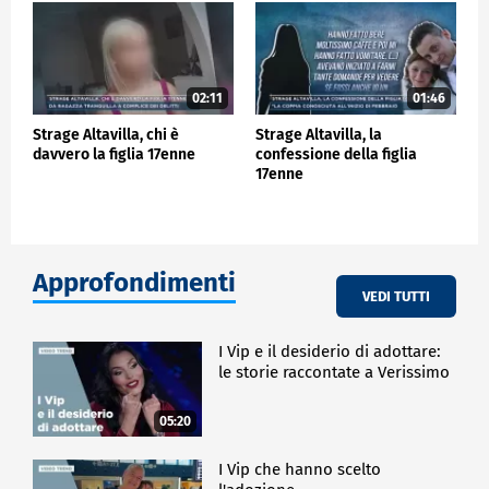
02:11
01:46
Strage Altavilla, chi è
Strage Altavilla, la
davvero la figlia 17enne
confessione della figlia
17enne
Approfondimenti
VEDI TUTTI
I Vip e il desiderio di adottare:
le storie raccontate a Verissimo
05:20
I Vip che hanno scelto