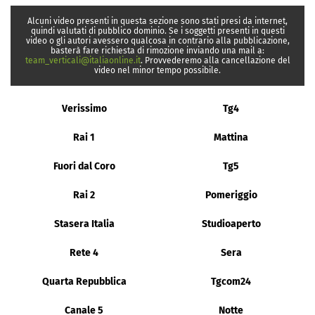
Alcuni video presenti in questa sezione sono stati presi da internet,
quindi valutati di pubblico dominio. Se i soggetti presenti in questi
video o gli autori avessero qualcosa in contrario alla pubblicazione,
basterà fare richiesta di rimozione inviando una mail a:
team_verticali@italiaonline.it
. Provvederemo alla cancellazione del
video nel minor tempo possibile.
Verissimo
Tg4
Rai 1
Mattina
Fuori dal Coro
Tg5
Rai 2
Pomeriggio
Stasera Italia
Studioaperto
Rete 4
Sera
Quarta Repubblica
Tgcom24
Canale 5
Notte