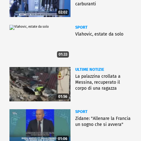
carburanti
02:02
SPORT
Vlahovic, estate da solo
01:33
ULTIME NOTIZIE
La palazzina crollata a
Messina, recuperato il
corpo di una ragazza
01:56
SPORT
Zidane: "Allenare la Francia
un sogno che si avvera"
01:06