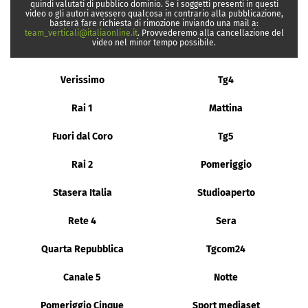
quindi valutati di pubblico dominio. Se i soggetti presenti in questi
video o gli autori avessero qualcosa in contrario alla pubblicazione,
basterà fare richiesta di rimozione inviando una mail a:
team_verticali@italiaonline.it
. Provvederemo alla cancellazione del
video nel minor tempo possibile.
Verissimo
Tg4
Rai 1
Mattina
Fuori dal Coro
Tg5
Rai 2
Pomeriggio
Stasera Italia
Studioaperto
Rete 4
Sera
Quarta Repubblica
Tgcom24
Canale 5
Notte
Pomeriggio Cinque
Sport mediaset