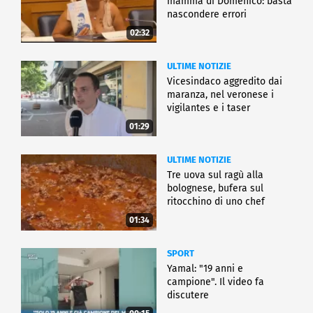
mamma di Domenico: basta
nascondere errori
02:32
ULTIME NOTIZIE
Vicesindaco aggredito dai
maranza, nel veronese i
vigilantes e i taser
01:29
ULTIME NOTIZIE
Tre uova sul ragù alla
bolognese, bufera sul
ritocchino di uno chef
catalano
01:34
SPORT
Yamal: "19 anni e
campione". Il video fa
discutere