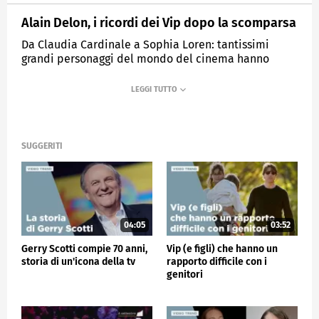
Alain Delon, i ricordi dei Vip dopo la scomparsa
Da Claudia Cardinale a Sophia Loren: tantissimi
grandi personaggi del mondo del cinema hanno
voluto ricordare l'attore francese, scomparso all'età
di 88 anni.
MEDIASET
VERISSIMO
SUGGERITI
04:05
03:52
Gerry Scotti compie 70 anni,
Vip (e figli) che hanno un
storia di un'icona della tv
rapporto difficile con i
genitori