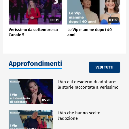
00:31
03:39
Verissimo da settembre su
Le Vip mamme dopo i 40
Canale 5
anni
Approfondimenti
VEDI TUTTI
I Vip e il desiderio di adottare:
le storie raccontate a Verissimo
05:20
I Vip che hanno scelto
l'adozione