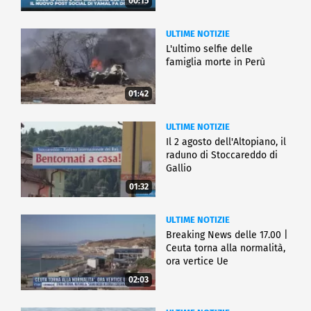
00:15
ULTIME NOTIZIE
L'ultimo selfie delle
famiglia morte in Perù
01:42
ULTIME NOTIZIE
Il 2 agosto dell'Altopiano, il
raduno di Stoccareddo di
Gallio
01:32
ULTIME NOTIZIE
Breaking News delle 17.00 |
Ceuta torna alla normalità,
ora vertice Ue
02:03