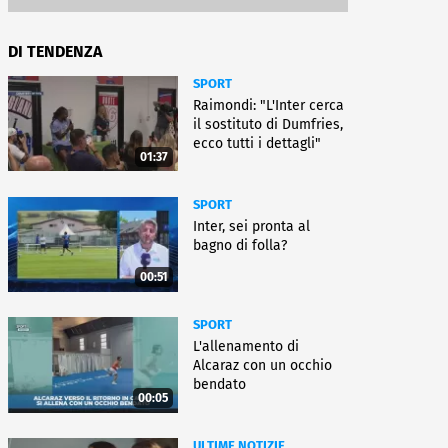
DI TENDENZA
SPORT
Raimondi: "L'Inter cerca
il sostituto di Dumfries,
ecco tutti i dettagli"
01:37
SPORT
Inter, sei pronta al
bagno di folla?
00:51
SPORT
L'allenamento di
Alcaraz con un occhio
bendato
00:05
ULTIME NOTIZIE