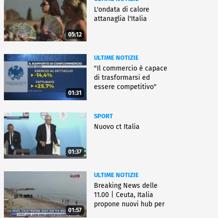
L'ondata di calore
attanaglia l'Italia
05:12
ULTIME NOTIZIE
"Il commercio è capace
di trasformarsi ed
essere competitivo"
01:31
SPORT
Nuovo ct Italia
01:37
ULTIME NOTIZIE
Breaking News delle
11.00 | Ceuta, Italia
propone nuovi hub per
01:57
migranti