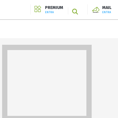
PREMIUM
MAIL
SEARCH
ENTRA
ENTRA
ENTRA