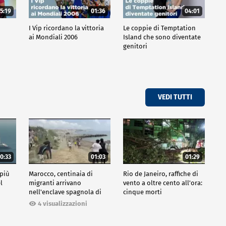
5:19
01:36
04:01
o
I Vip ricordano la vittoria
Le coppie di Temptation
ai Mondiali 2006
Island che sono diventate
genitori
VEDI TUTTI
0:33
01:03
01:29
 più
Marocco, centinaia di
Rio de Janeiro, raffiche di
l
migranti arrivano
vento a oltre cento all'ora:
nell'enclave spagnola di
cinque morti
Ceuta
4 visualizzazioni