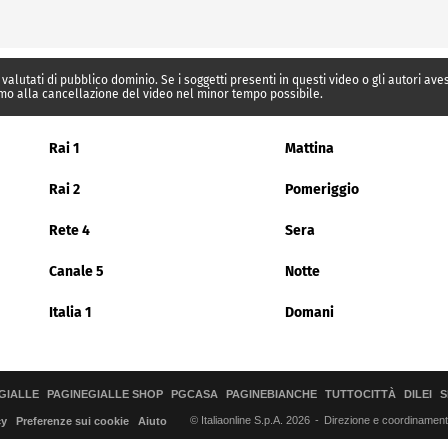
 valutati di pubblico dominio. Se i soggetti presenti in questi video o gli autori av
mo alla cancellazione del video nel minor tempo possibile.
Rai 1
Mattina
Rai 2
Pomeriggio
Rete 4
Sera
Canale 5
Notte
Italia 1
Domani
GIALLE
PAGINEGIALLE SHOP
PGCASA
PAGINEBIANCHE
TUTTOCITTÀ
DILEI
S
© Italiaonline S.p.A. 2026
Direzione e coordinamento 
cy
Preferenze sui cookie
Aiuto