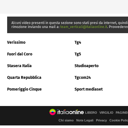
Alcuni video presenti in questa sezione sono stati presi da internet, quindi
rimozione inviando una mail a:
team_verticali@italiaonline.it
. Provvedere
Verissimo
Tg4
Fuori dal Coro
Tg5
Stasera Italia
Studioaperto
Quarta Repubblica
Tgcom24
Pomeriggio Cinque
Sport mediaset
LIBERO
VIRGILIO
PAGINE
Chi siamo
Note Legali
Privacy
Cookie Poli