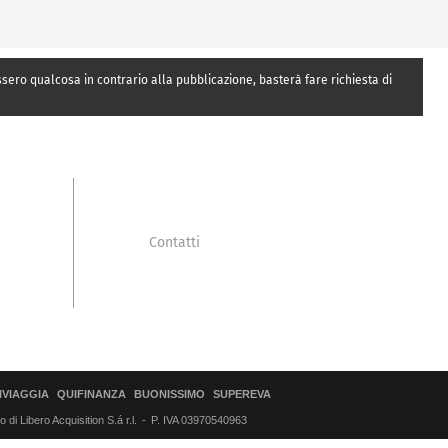
essero qualcosa in contrario alla pubblicazione, basterà fare richiesta di
Contatti
IVIAGGIA
QUIFINANZA
BUONISSIMO
SUPEREVA
di Libero Acquisition S.á r.l.
P. IVA 03970540963