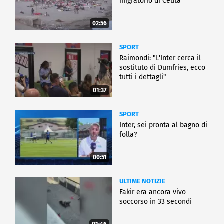
migratorio di Ceuta
02:56
SPORT
Raimondi: "L'Inter cerca il
sostituto di Dumfries, ecco
tutti i dettagli"
01:37
SPORT
Inter, sei pronta al bagno di
folla?
00:51
ULTIME NOTIZIE
Fakir era ancora vivo
soccorso in 33 secondi