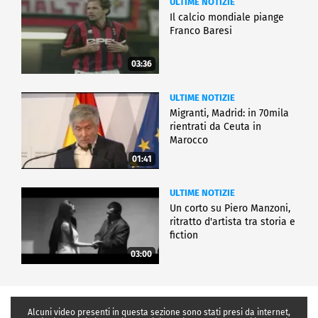
ULTIME NOTIZIE
Il calcio mondiale piange
Franco Baresi
03:36
ULTIME NOTIZIE
Migranti, Madrid: in 70mila
rientrati da Ceuta in
Marocco
01:41
ULTIME NOTIZIE
Un corto su Piero Manzoni,
ritratto d'artista tra storia e
fiction
03:00
Alcuni video presenti in questa sezione sono stati presi da internet,