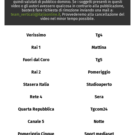
quindi valutati di pubblico dominio. Se i soggetti presenti in questi
video o gli autori avessero qualcosa in contrario alla pubblicazione,
basterà fare richiesta di rimozione inviando una mail a:
team_verticali@italiaonline.it
. Provvederemo alla cancellazione del
video nel minor tempo possibile.
Verissimo
Tg4
Rai 1
Mattina
Fuori dal Coro
Tg5
Rai 2
Pomeriggio
Stasera Italia
Studioaperto
Rete 4
Sera
Quarta Repubblica
Tgcom24
Canale 5
Notte
Pomeriggio Cinque
Sport mediaset