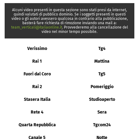
Alcuni video presenti in questa sezione sono stati presi da internet,
quindi valutati di pubblico dominio. Se i soggetti presenti in questi
video o gli autori avessero qualcosa in contrario alla pubblicazione,
basterà fare richiesta di rimozione inviando una mail a:
team_verticali@italiaonline.it
. Provvederemo alla cancellazione del
video nel minor tempo possibile.
Verissimo
Tg4
Rai 1
Mattina
Fuori dal Coro
Tg5
Rai 2
Pomeriggio
Stasera Italia
Studioaperto
Rete 4
Sera
Quarta Repubblica
Tgcom24
Canale 5
Notte