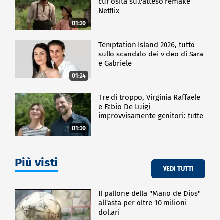
curiosità sull'atteso remake
Netflix
01:30
Temptation Island 2026, tutto
sullo scandalo dei video di Sara
e Gabriele
01:24
Tre di troppo, Virginia Raffaele
e Fabio De Luigi
improvvisamente genitori: tutte
le curiosità sulla commedia
01:30
Più visti
VEDI TUTTI
Il pallone della "Mano de Dios"
all'asta per oltre 10 milioni
dollari