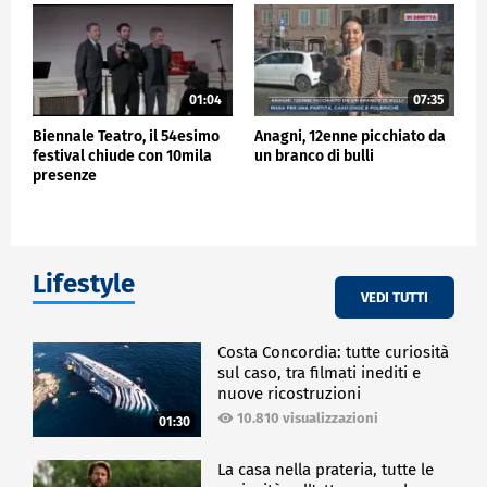
Claudio Maria Micheli.
CULTURA
01:04
07:35
Biennale Teatro, il 54esimo
Anagni, 12enne picchiato da
festival chiude con 10mila
un branco di bulli
presenze
Lifestyle
VEDI TUTTI
Costa Concordia: tutte curiosità
sul caso, tra filmati inediti e
nuove ricostruzioni
10.810 visualizzazioni
01:30
La casa nella prateria, tutte le