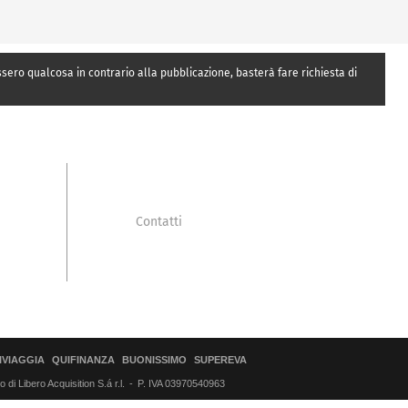
essero qualcosa in contrario alla pubblicazione, basterà fare richiesta di
Contatti
IVIAGGIA
QUIFINANZA
BUONISSIMO
SUPEREVA
di Libero Acquisition S.á r.l.
P. IVA 03970540963