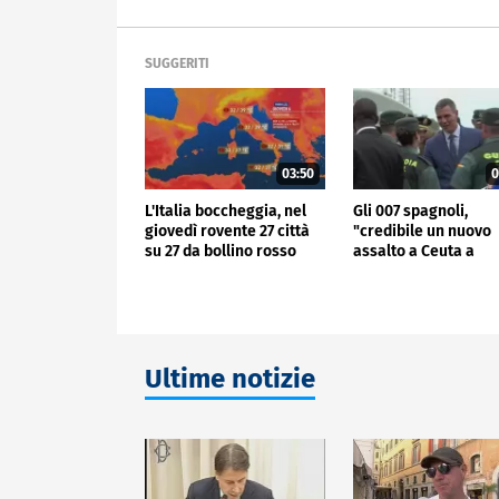
SUGGERITI
03:50
0
L'Italia boccheggia, nel
Gli 007 spagnoli,
giovedì rovente 27 città
"credibile un nuovo
su 27 da bollino rosso
assalto a Ceuta a
Ferragosto"
Ultime notizie