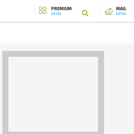
PREMIUM
MAIL
SEARCH
ENTRA
ENTRA
ENTRA