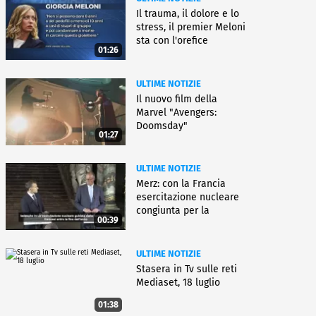
Il trauma, il dolore e lo
stress, il premier Meloni
sta con l'orefice
01:26
ULTIME NOTIZIE
Il nuovo film della
Marvel "Avengers:
Doomsday"
01:27
ULTIME NOTIZIE
Merz: con la Francia
esercitazione nucleare
congiunta per la
00:39
deterrenza
ULTIME NOTIZIE
Stasera in Tv sulle reti
Mediaset, 18 luglio
01:38