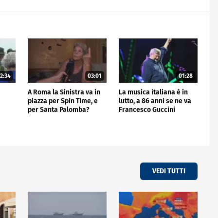
2:34
03:01
01:28
A Roma la Sinistra va in
La musica italiana è in
piazza per Spin Time, e
lutto, a 86 anni se ne va
per Santa Palomba?
Francesco Guccini
VEDI TUTTI