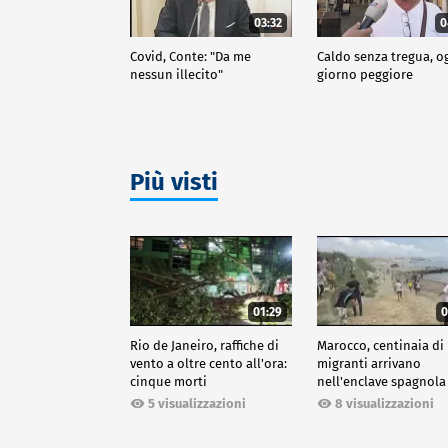
03:32
0
Covid, Conte: "Da me
Caldo senza tregua, o
nessun illecito"
giorno peggiore
Più visti
01:29
0
Rio de Janeiro, raffiche di
Marocco, centinaia di
vento a oltre cento all'ora:
migranti arrivano
cinque morti
nell'enclave spagnola
Ceuta
5 visualizzazioni
8 visualizzazioni