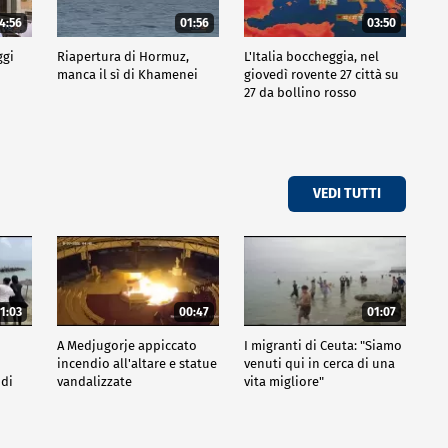
4:56
01:56
03:50
ggi
Riapertura di Hormuz,
L'Italia boccheggia, nel
manca il sì di Khamenei
giovedì rovente 27 città su
27 da bollino rosso
VEDI TUTTI
1:03
00:47
01:07
A Medjugorje appiccato
I migranti di Ceuta: "Siamo
incendio all'altare e statue
venuti qui in cerca di una
 di
vandalizzate
vita migliore"