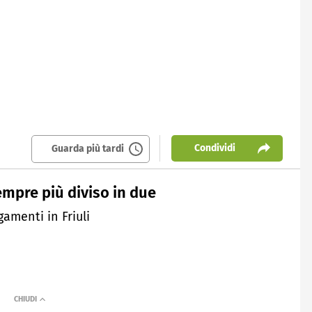
Condividi
Guarda più tardi
sempre più diviso in due
gamenti in Friuli