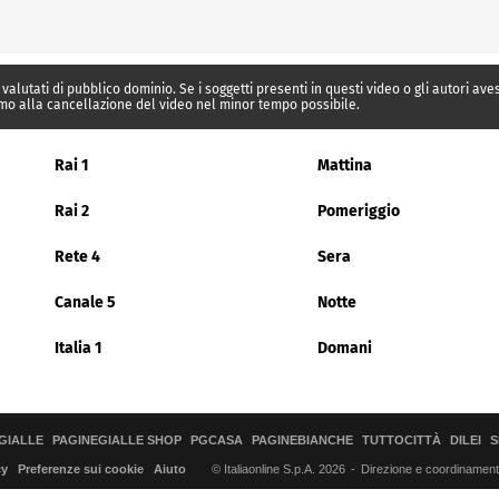
 valutati di pubblico dominio. Se i soggetti presenti in questi video o gli autori av
mo alla cancellazione del video nel minor tempo possibile.
Rai 1
Mattina
Rai 2
Pomeriggio
Rete 4
Sera
Canale 5
Notte
Italia 1
Domani
GIALLE
PAGINEGIALLE SHOP
PGCASA
PAGINEBIANCHE
TUTTOCITTÀ
DILEI
S
© Italiaonline S.p.A. 2026
Direzione e coordinamento 
cy
Preferenze sui cookie
Aiuto