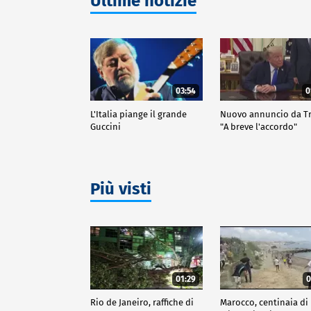
Ultime notizie
03:54
0
L'Italia piange il grande
Nuovo annuncio da 
Guccini
"A breve l'accordo"
Più visti
01:29
0
Rio de Janeiro, raffiche di
Marocco, centinaia di