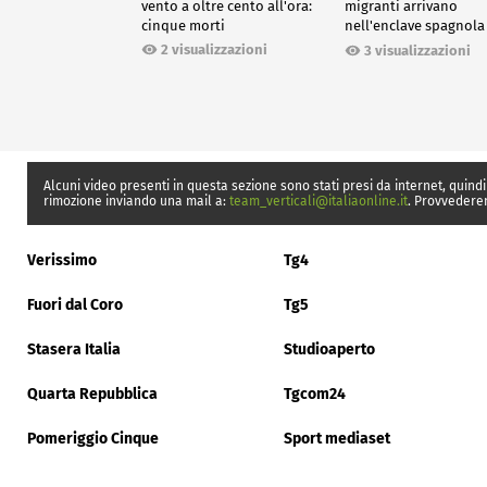
vento a oltre cento all'ora:
migranti arrivano
cinque morti
nell'enclave spagnola
Ceuta
2 visualizzazioni
3 visualizzazioni
Alcuni video presenti in questa sezione sono stati presi da internet, quindi
rimozione inviando una mail a:
team_verticali@italiaonline.it
. Provvedere
Verissimo
Tg4
Fuori dal Coro
Tg5
Stasera Italia
Studioaperto
Quarta Repubblica
Tgcom24
Pomeriggio Cinque
Sport mediaset