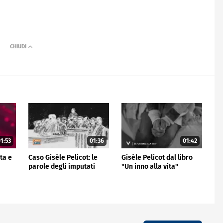
1:53
01:36
01:42
ta e
Caso Gisèle Pelicot: le
Gisèle Pelicot dal libro
parole degli imputati
"Un inno alla vita"