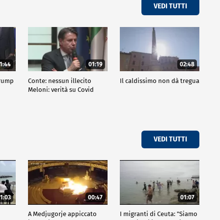
VEDI TUTTI
1:44
01:19
02:48
Trump
Conte: nessun illecito
Il caldissimo non dà tregua
Meloni: verità su Covid
VEDI TUTTI
1:03
00:47
01:07
A Medjugorje appiccato
I migranti di Ceuta: "Siamo