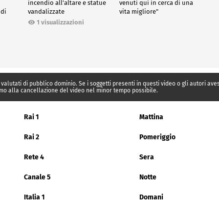
incendio all'altare e statue
venuti qui in cerca di una
 di
vandalizzate
vita migliore"
1 visualizzazioni
 valutati di pubblico dominio. Se i soggetti presenti in questi video o gli autori av
mo alla cancellazione del video nel minor tempo possibile.
Rai 1
Mattina
Rai 2
Pomeriggio
Rete 4
Sera
Canale 5
Notte
Italia 1
Domani