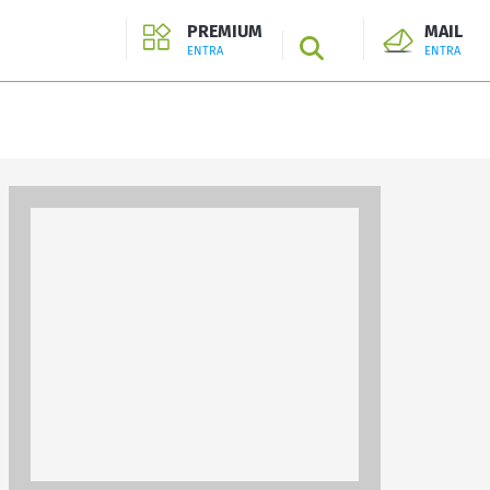
PREMIUM
MAIL
SEARCH
ENTRA
ENTRA
ENTRA