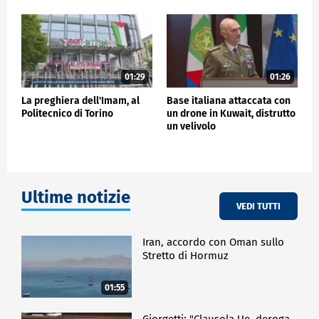
di propulsione. Queste piattaforme sono in grado di
svolgere molte funzioni proprie dei satelliti, ma con
un costo molto minore.
Fra le applicazioni telecomunicazioni, navigazione;
telerilevamento".
01:29
01:26
Ma anche rapido intervento di protezione civile in
scenari di emergenza per sorveglianza di vaste aree
La preghiera dell'Imam, al
Base italiana attaccata con
e ripristino delle telecomunicazioni dopo una
Politecnico di Torino
un drone in Kuwait, distrutto
un velivolo
calamità.
Ultime notizie
VEDI TUTTI
Iran, accordo con Oman sullo
Stretto di Hormuz
01:55
Giorgetti: "Clausola Ue, deroga