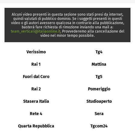
Alcuni video presenti in questa sezione sono stati presi da internet,
quindi valutati di pubblico dominio. Se i soggetti presenti in questi
video o gli autori avessero qualcosa in contrario alla pubblicazione,
basterà fare richiesta di rimozione inviando una mail a:
team_verticali@italiaonline.it
. Provvederemo alla cancellazione del
video nel minor tempo possibile.
Verissimo
Tg4
Rai 1
Mattina
Fuori dal Coro
Tg5
Rai 2
Pomeriggio
Stasera Italia
Studioaperto
Rete 4
Sera
Quarta Repubblica
Tgcom24