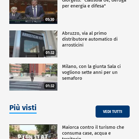
per energia e difesa"
05:30
Abruzzo, via al primo
distributore automatico di
arrosticini
01:32
Milano, con la giunta Sala ci
vogliono sette anni per un
semaforo
01:32
Più visti
VEDI TUTTI
Maiorca contro il turismo che
consuma case, acqua e