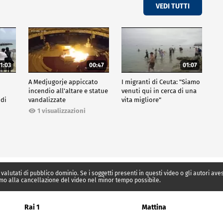
VEDI TUTTI
1:03
00:47
01:07
A Medjugorje appiccato
I migranti di Ceuta: "Siamo
incendio all'altare e statue
venuti qui in cerca di una
 di
vandalizzate
vita migliore"
1 visualizzazioni
 valutati di pubblico dominio. Se i soggetti presenti in questi video o gli autori av
mo alla cancellazione del video nel minor tempo possibile.
Rai 1
Mattina