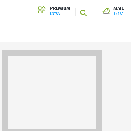
PREMIUM
MAIL
SEARCH
ENTRA
ENTRA
ENTRA