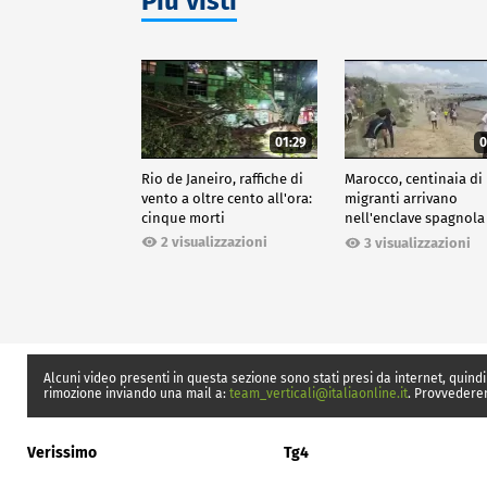
Più visti
01:29
0
Rio de Janeiro, raffiche di
Marocco, centinaia di
vento a oltre cento all'ora:
migranti arrivano
cinque morti
nell'enclave spagnola
Ceuta
2 visualizzazioni
3 visualizzazioni
Alcuni video presenti in questa sezione sono stati presi da internet, quindi
rimozione inviando una mail a:
team_verticali@italiaonline.it
. Provvedere
Verissimo
Tg4