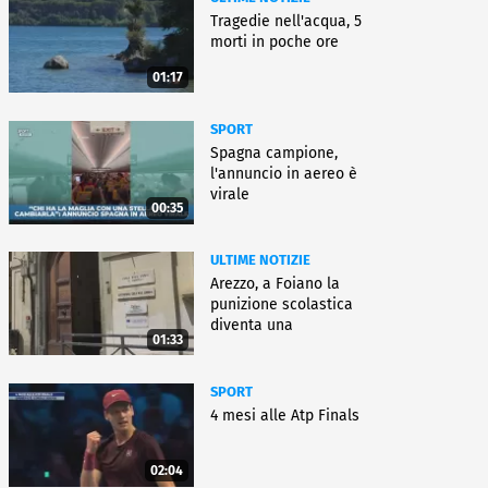
Tragedie nell'acqua, 5
morti in poche ore
01:17
SPORT
Spagna campione,
l'annuncio in aereo è
virale
00:35
ULTIME NOTIZIE
Arezzo, a Foiano la
punizione scolastica
diventa una
01:33
rieducazione
SPORT
4 mesi alle Atp Finals
02:04