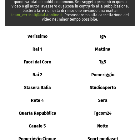
quindi valutati di pubblico dominio. Se i soggetti presenti in questi
video o gli autori avessero qualcosa in contrario alla pubblicazione,
basterà fare richiesta di rimozione inviando una mail a:
team_verticali@italiaonline.it
. Provvederemo alla cancellazione del
video nel minor tempo possibile.
Verissimo
Tg4
Rai 1
Mattina
Fuori dal Coro
Tg5
Rai 2
Pomeriggio
Stasera Italia
Studioaperto
Rete 4
Sera
Quarta Repubblica
Tgcom24
Canale 5
Notte
Pomeriggio Cinque
Sport mediaset