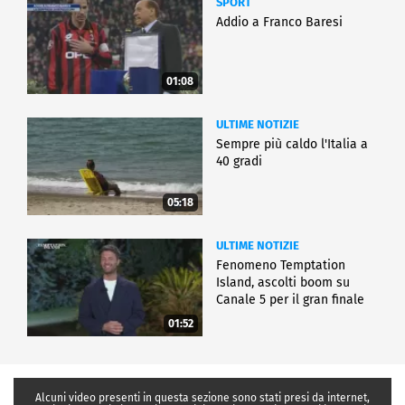
SPORT
Addio a Franco Baresi
01:08
ULTIME NOTIZIE
Sempre più caldo l'Italia a
40 gradi
05:18
ULTIME NOTIZIE
Fenomeno Temptation
Island, ascolti boom su
Canale 5 per il gran finale
01:52
Alcuni video presenti in questa sezione sono stati presi da internet,