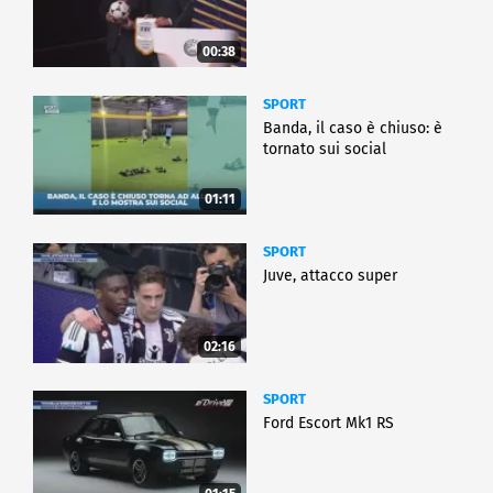
00:38
SPORT
Banda, il caso è chiuso: è
tornato sui social
01:11
SPORT
Juve, attacco super
02:16
SPORT
Ford Escort Mk1 RS