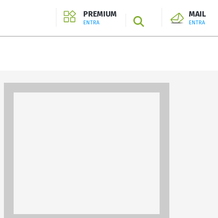
PREMIUM
MAIL
SEARCH
ENTRA
ENTRA
ENTRA