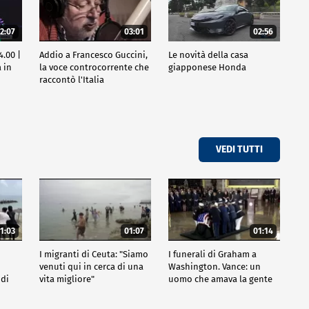
2:07
03:01
02:56
4.00 |
Addio a Francesco Guccini,
Le novità della casa
 in
la voce controcorrente che
giapponese Honda
raccontò l'Italia
VEDI TUTTI
1:03
01:07
01:14
I migranti di Ceuta: "Siamo
I funerali di Graham a
venuti qui in cerca di una
Washington. Vance: un
 di
vita migliore"
uomo che amava la gente