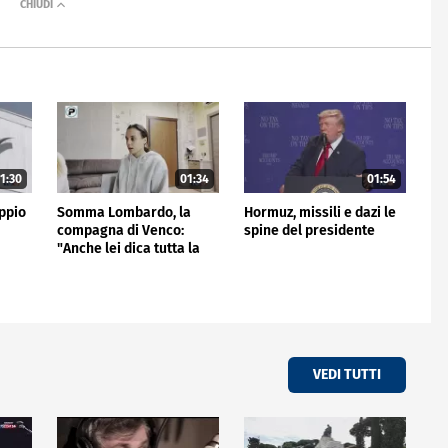
1:30
01:34
01:54
ppio
Somma Lombardo, la
Hormuz, missili e dazi le
compagna di Venco:
spine del presidente
"Anche lei dica tutta la
verità"
VEDI TUTTI