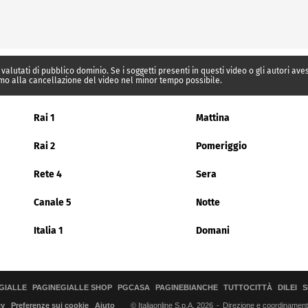
 valutati di pubblico dominio. Se i soggetti presenti in questi video o gli autori av
mo alla cancellazione del video nel minor tempo possibile.
Rai 1
Mattina
Rai 2
Pomeriggio
Rete 4
Sera
Canale 5
Notte
Italia 1
Domani
GIALLE
PAGINEGIALLE SHOP
PGCASA
PAGINEBIANCHE
TUTTOCITTÀ
DILEI
S
© Italiaonline S.p.A. 2026
Direzione e coordinamento 
cy
Preferenze sui cookie
Aiuto