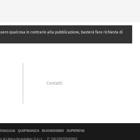
essero qualcosa in contrario alla pubblicazione, basterà fare richiesta di
Contatti
IVIAGGIA
QUIFINANZA
BUONISSIMO
SUPEREVA
di Libero Acquisition S.á r.l.
P. IVA 03970540963