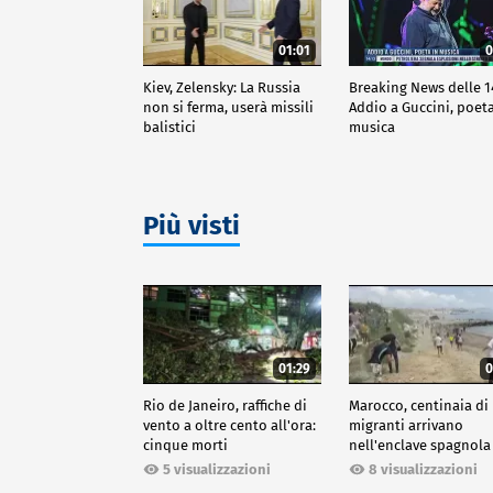
01:01
0
Kiev, Zelensky: La Russia
Breaking News delle 1
non si ferma, userà missili
Addio a Guccini, poeta
balistici
musica
Più visti
01:29
0
Rio de Janeiro, raffiche di
Marocco, centinaia di
vento a oltre cento all'ora:
migranti arrivano
cinque morti
nell'enclave spagnola
Ceuta
5 visualizzazioni
8 visualizzazioni