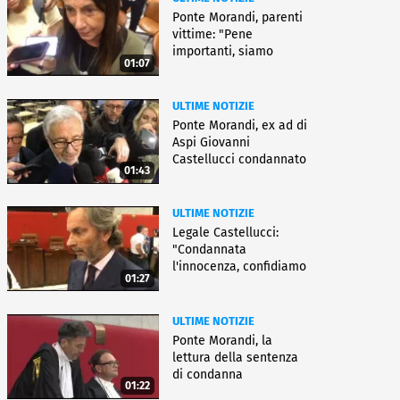
Ponte Morandi, parenti
vittime: "Pene
importanti, siamo
01:07
soddisfatti"
ULTIME NOTIZIE
Ponte Morandi, ex ad di
Aspi Giovanni
Castellucci condannato
01:43
a 12 anni
ULTIME NOTIZIE
Legale Castellucci:
"Condannata
l'innocenza, confidiamo
01:27
nell'appello"
ULTIME NOTIZIE
Ponte Morandi, la
lettura della sentenza
di condanna
01:22