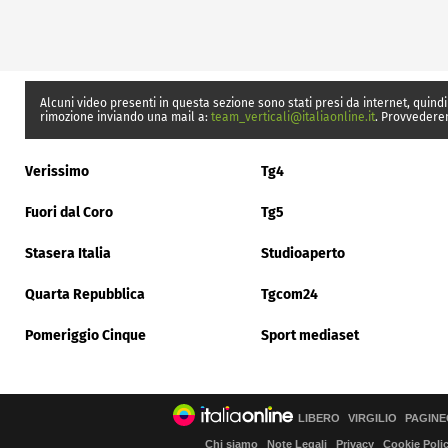
Alcuni video presenti in questa sezione sono stati presi da internet, quindi
rimozione inviando una mail a:
team_verticali@italiaonline.it
. Provvedere
Verissimo
Tg4
Fuori dal Coro
Tg5
Stasera Italia
Studioaperto
Quarta Repubblica
Tgcom24
Pomeriggio Cinque
Sport mediaset
LIBERO
VIRGILIO
PAGINE
Chi siamo
Note Legali
Privacy
Cookie Poli