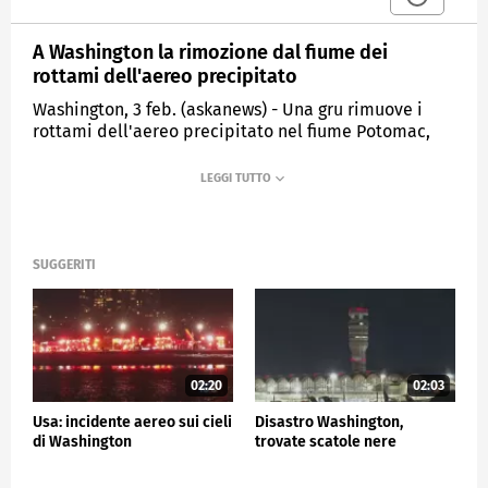
A Washington la rimozione dal fiume dei
rottami dell'aereo precipitato
Washington, 3 feb. (askanews) - Una gru rimuove i
rottami dell'aereo precipitato nel fiume Potomac,
dove il volo American Airlines 5342 si è scontrato con
un elicottero militare dell'esercito americano, vicino
all'aeroporto nazionale Ronald Reagan di
Washington.1.
Nell'incidente sono morte 67 persone.
SUGGERITI
ESTERI
02:20
02:03
Usa: incidente aereo sui cieli
Disastro Washington,
di Washington
trovate scatole nere