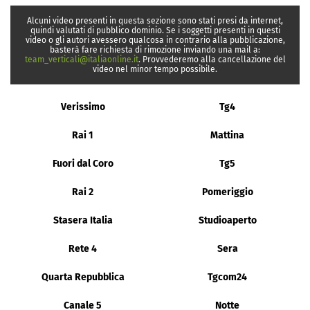
Alcuni video presenti in questa sezione sono stati presi da internet,
quindi valutati di pubblico dominio. Se i soggetti presenti in questi
video o gli autori avessero qualcosa in contrario alla pubblicazione,
basterà fare richiesta di rimozione inviando una mail a:
team_verticali@italiaonline.it
. Provvederemo alla cancellazione del
video nel minor tempo possibile.
Verissimo
Tg4
Rai 1
Mattina
Fuori dal Coro
Tg5
Rai 2
Pomeriggio
Stasera Italia
Studioaperto
Rete 4
Sera
Quarta Repubblica
Tgcom24
Canale 5
Notte