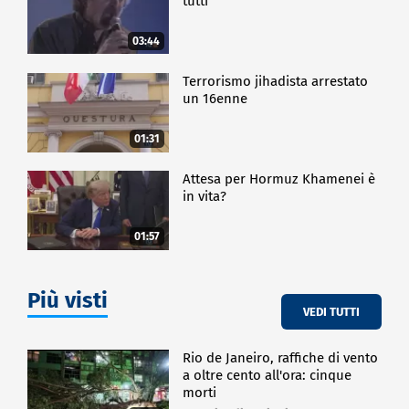
tutti
03:44
Terrorismo jihadista arrestato
un 16enne
01:31
Attesa per Hormuz Khamenei è
in vita?
01:57
Più visti
VEDI TUTTI
Rio de Janeiro, raffiche di vento
a oltre cento all'ora: cinque
morti