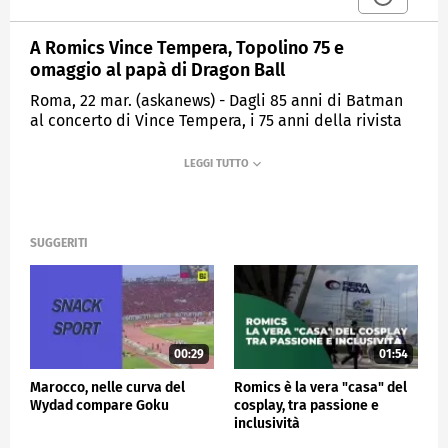
A Romics Vince Tempera, Topolino 75 e
omaggio al papà di Dragon Ball
Roma, 22 mar. (askanews) - Dagli 85 anni di Batman
al concerto di Vince Tempera, i 75 anni della rivista
Topolino e un sentito omaggio al creatore di Dragon
Ball recentemente scomparso. Sono i punti forti del
programma dell'edizione XXXII di Romics - il festival
internazionale del fumetto, animazione, cinema e
games in programma dal 4 al 7 aprile alla Fiera di
Roma - raccontati dalla direttrice artistica Sabrina
SUGGERITI
Perucca.
A firmare il manifesto ufficiale di Romics XXXII è
Simone Bianchi, disegnatore per Marvel e DC Comics
e Romics d'Oro di questa edizione.
00:29
01:54
"Partiamo dagli 85 anni di Batman che festeggiamo
anche con la straordinaria immagine del manifesto
Marocco, nelle curva del
Romics è la vera "casa" del
firmato da Simone Bianchi. La celebrazione di tante
Wydad compare Goku
cosplay, tra passione e
firme del fumetto italiano e internazionale. Tra gli
inclusività
ospiti Vanna Vinci, una straordinaria autrice italiana,