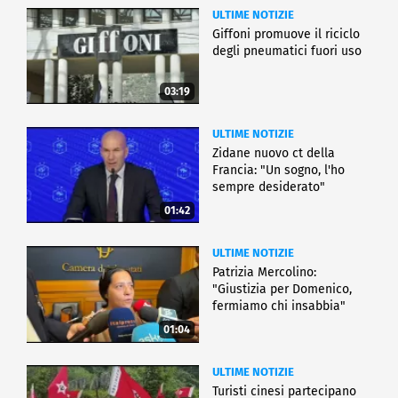
ULTIME NOTIZIE
Giffoni promuove il riciclo
degli pneumatici fuori uso
03:19
ULTIME NOTIZIE
Zidane nuovo ct della
Francia: "Un sogno, l'ho
sempre desiderato"
01:42
ULTIME NOTIZIE
Patrizia Mercolino:
"Giustizia per Domenico,
fermiamo chi insabbia"
01:04
ULTIME NOTIZIE
Turisti cinesi partecipano