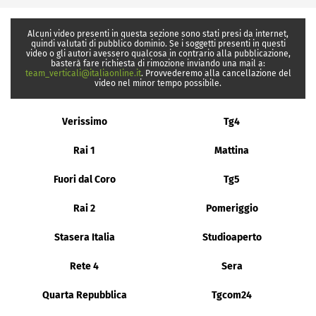
Alcuni video presenti in questa sezione sono stati presi da internet,
quindi valutati di pubblico dominio. Se i soggetti presenti in questi
video o gli autori avessero qualcosa in contrario alla pubblicazione,
basterà fare richiesta di rimozione inviando una mail a:
team_verticali@italiaonline.it
. Provvederemo alla cancellazione del
video nel minor tempo possibile.
Verissimo
Tg4
Rai 1
Mattina
Fuori dal Coro
Tg5
Rai 2
Pomeriggio
Stasera Italia
Studioaperto
Rete 4
Sera
Quarta Repubblica
Tgcom24