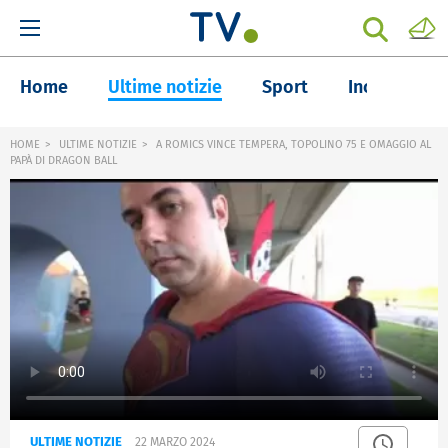
Home
Ultime notizie
Sport
Inchieste
HOME
ULTIME NOTIZIE
A ROMICS VINCE TEMPERA, TOPOLINO 75 E OMAGGIO AL
PAPÀ DI DRAGON BALL
ULTIME NOTIZIE
22 MARZO 2024