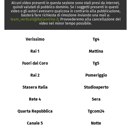
Alcuni video presenti in questa sezione sono stati presi da internet,
quindi valutati di pubblico dominio. Se i soggetti presenti in questi
video o gli autori avessero qualcosa in contrario alla pubblicazione,
basterà fare richiesta di rimozione inviando una mail a:
team_verticali@italiaonline.it
. Provvederemo alla cancellazione del
video nel minor tempo possibile.
Verissimo
Tg4
Rai 1
Mattina
Fuori dal Coro
Tg5
Rai 2
Pomeriggio
Stasera Italia
Studioaperto
Rete 4
Sera
Quarta Repubblica
Tgcom24
Canale 5
Notte