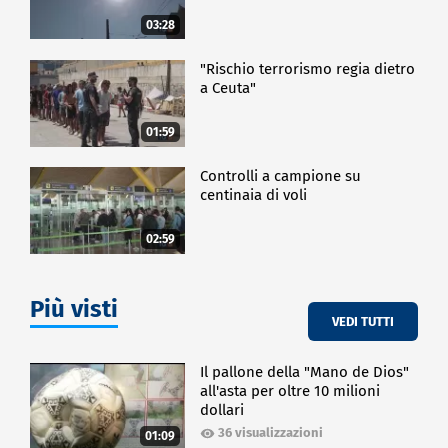
03:28
"Rischio terrorismo regia dietro
a Ceuta"
01:59
Controlli a campione su
centinaia di voli
02:59
Più visti
VEDI TUTTI
Il pallone della "Mano de Dios"
all'asta per oltre 10 milioni
dollari
36 visualizzazioni
01:09