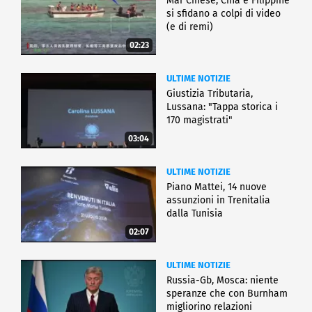
Mar Cinese, Cina e Filippine
si sfidano a colpi di video
(e di remi)
02:23
ULTIME NOTIZIE
Giustizia Tributaria,
Lussana: "Tappa storica i
170 magistrati"
03:04
ULTIME NOTIZIE
Piano Mattei, 14 nuove
assunzioni in Trenitalia
dalla Tunisia
02:07
ULTIME NOTIZIE
Russia-Gb, Mosca: niente
speranze che con Burnham
migliorino relazioni