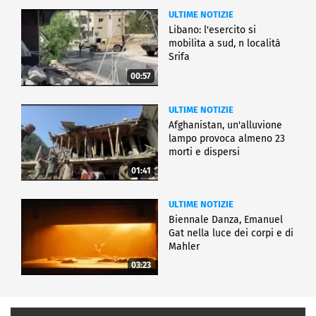
ULTIME NOTIZIE
Libano: l'esercito si
mobilita a sud, n località
Srifa
00:57
ULTIME NOTIZIE
Afghanistan, un'alluvione
lampo provoca almeno 23
morti e dispersi
01:41
ULTIME NOTIZIE
Biennale Danza, Emanuel
Gat nella luce dei corpi e di
Mahler
03:23