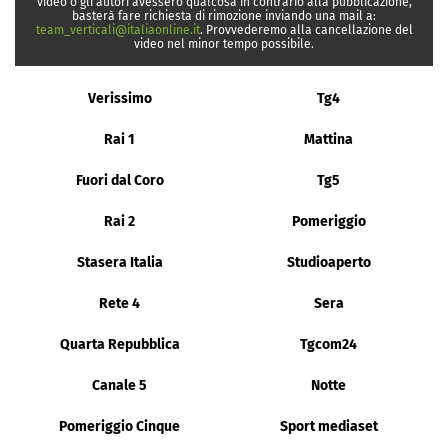
video o gli autori avessero qualcosa in contrario alla pubblicazione,
basterà fare richiesta di rimozione inviando una mail a:
team_verticali@italiaonline.it
. Provvederemo alla cancellazione del
video nel minor tempo possibile.
Verissimo
Tg4
Rai 1
Mattina
Fuori dal Coro
Tg5
Rai 2
Pomeriggio
Stasera Italia
Studioaperto
Rete 4
Sera
Quarta Repubblica
Tgcom24
Canale 5
Notte
Pomeriggio Cinque
Sport mediaset