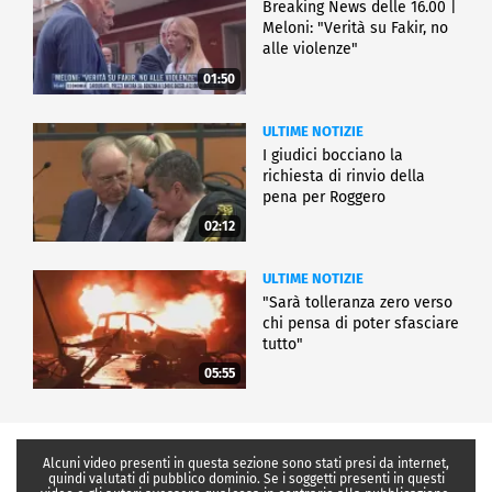
Breaking News delle 16.00 |
Meloni: "Verità su Fakir, no
alle violenze"
01:50
ULTIME NOTIZIE
I giudici bocciano la
richiesta di rinvio della
pena per Roggero
02:12
ULTIME NOTIZIE
"Sarà tolleranza zero verso
chi pensa di poter sfasciare
tutto"
05:55
Alcuni video presenti in questa sezione sono stati presi da internet,
quindi valutati di pubblico dominio. Se i soggetti presenti in questi