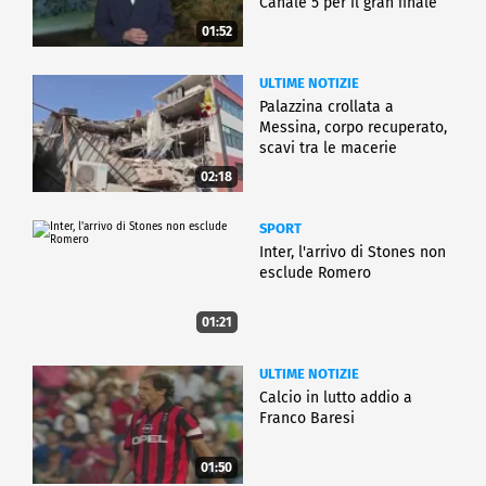
Canale 5 per il gran finale
01:52
ULTIME NOTIZIE
Palazzina crollata a
Messina, corpo recuperato,
scavi tra le macerie
02:18
SPORT
Inter, l'arrivo di Stones non
esclude Romero
01:21
ULTIME NOTIZIE
Calcio in lutto addio a
Franco Baresi
01:50