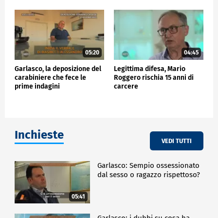
05:20
04:45
Garlasco, la deposizione del
Legittima difesa, Mario
carabiniere che fece le
Roggero rischia 15 anni di
prime indagini
carcere
Inchieste
VEDI TUTTI
Garlasco: Sempio ossessionato
dal sesso o ragazzo rispettoso?
05:41
Garlasco: i dubbi su cosa ha