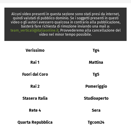
Alcuni video presenti in questa sezione sono stati presi da internet,
quindi valutati di pubblico dominio. Se i soggetti presenti in questi
video o gli autori avessero qualcosa in contrario alla pubblicazione,
basterà fare richiesta di rimozione inviando una mail a:
team_verticali@italiaonline.it
. Provvederemo alla cancellazione del
video nel minor tempo possibile.
Verissimo
Tg4
Rai 1
Mattina
Fuori dal Coro
Tg5
Rai 2
Pomeriggio
Stasera Italia
Studioaperto
Rete 4
Sera
Quarta Repubblica
Tgcom24