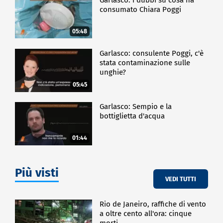
consumato Chiara Poggi
05:48
Garlasco: consulente Poggi, c'è
stata contaminazione sulle
unghie?
05:45
Garlasco: Sempio e la
bottiglietta d'acqua
01:44
Più visti
VEDI TUTTI
Rio de Janeiro, raffiche di vento
a oltre cento all'ora: cinque