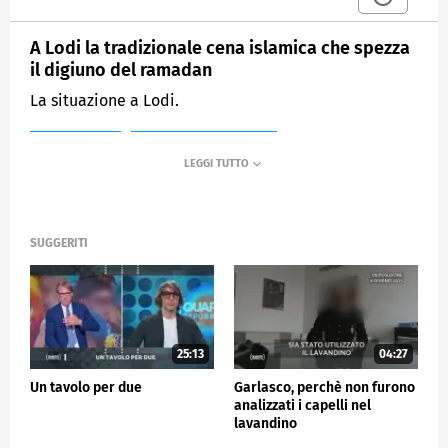
A Lodi la tradizionale cena islamica che spezza
il digiuno del ramadan
La situazione a Lodi.
MEDIASET
QUARTA REPUBBLICA
SUGGERITI
25:13
04:27
Un tavolo per due
Garlasco, perchè non furono
analizzati i capelli nel
lavandino