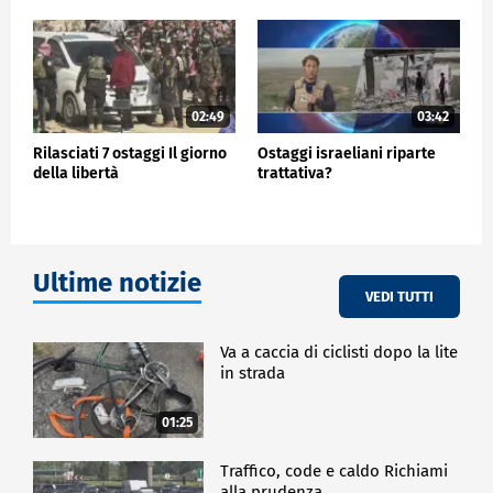
Yuli Ben Ami aspetta il ritorno di suo padre: "Non
potrò andare avanti finché non sarà a casa, finché
tutti gli ostaggi non saranno a casa. Non riusciamo
nemmeno a elaborare quello che abbiamo passato
perché siamo nel mezzo del trauma. Stiamo solo
02:49
03:42
aspettando che tornino a casa".
Doron Zacktzer, parente di un soldato: "Deve tornare
Rilasciati 7 ostaggi Il giorno
Ostaggi israeliani riparte
della libertà
trattativa?
a casa. Tutti gli ostaggi, tutti gli altri 100 ostaggi
devono farlo, ora. Ed è responsabilità del nostro
governo, di Bibi (Benjamin) Netanyahu e di tutti i
membri del governo. Dovrebbero concludere
l'accordo e riportarli a casa perché è ora. Ci sono
Ultime notizie
ostaggi vivi laggiù. Devono tornare vivi, non morti".
VEDI TUTTI
ESTERI
Va a caccia di ciclisti dopo la lite
in strada
01:25
Traffico, code e caldo Richiami
alla prudenza