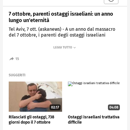
7 ottobre, parenti ostaggi israeliani: un anno
lungo un'eternità
Tel Aviv, 7 ott. (askanews) - A un anno dal massacro
del 7 ottobre, i parenti degli ostaggi israeliani
chiedono una sola cosa: il ritorno dei loro cari a
casa, rapiti da Hamas durante l'attacco e da 12 mesi
ancora nelle mani dei terroristi nonostante la
durissima risposta di Israele che dal giorno dopo ha
15
cominciato a bombardare Gaza. Per questo alcuni di
loro hanno scelto di ricordare l'anniversario
manifestando davanti a casa del primo ministro
SUGGERITI
Netanyahu a cui chiedono di trovare un accordo per
un cessate il fuoco e far rientrare sani e salvi gli
ostaggi dopo un anno.
"Un anno dopo che i miei genitori sono stati rapiti in
pigiama dalla loro casa - dice Shir Siegel - io li
02:17
04:08
immagino venire a casa mia e ci abbracciamo
Rilasciati gli ostaggi, 738
Ostaggi israeliani trattativa
all'infinito, un anno è passato ma in realtà è passato
giorni dopo il 7 ottobre
difficile
un lungo giorno che sembra un'eternità"