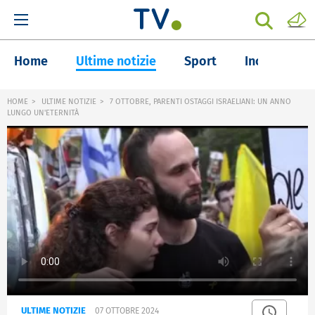
Home
Ultime notizie
Sport
Inchieste
HOME
ULTIME NOTIZIE
7 OTTOBRE, PARENTI OSTAGGI ISRAELIANI: UN ANNO
LUNGO UN'ETERNITÀ
ULTIME NOTIZIE
07 OTTOBRE 2024