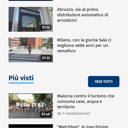
Abruzzo, via al primo
distributore automatico di
arrosticini
01:32
Milano, con la giunta Sala ci
vogliono sette anni per un
semaforo
01:32
Più visti
VEDI TUTTI
Maiorca contro il turismo che
consuma case, acqua e
territorio
1 visualizzazioni
01:49
"Matchbox", le macchinine