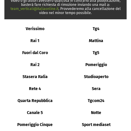
video o gli autori avessero qualcosa in contrario alla pubblicazione,
basterà fare richiesta di rimozione inviando una mail a:
team_verticali@italiaonline.it
. Provvederemo alla cancellazione del
video nel minor tempo possibile.
Verissimo
Tg4
Rai 1
Mattina
Fuori dal Coro
Tg5
Rai 2
Pomeriggio
Stasera Italia
Studioaperto
Rete 4
Sera
Quarta Repubblica
Tgcom24
Canale 5
Notte
Pomeriggio Cinque
Sport mediaset