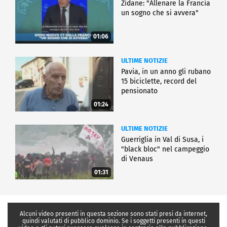
Zidane: "Allenare la Francia
un sogno che si avvera"
01:06
ULTIME NOTIZIE
Pavia, in un anno gli rubano
15 biciclette, record del
pensionato
01:24
ULTIME NOTIZIE
Guerriglia in Val di Susa, i
"black bloc" nel campeggio
di Venaus
01:31
Alcuni video presenti in questa sezione sono stati presi da internet,
quindi valutati di pubblico dominio. Se i soggetti presenti in questi