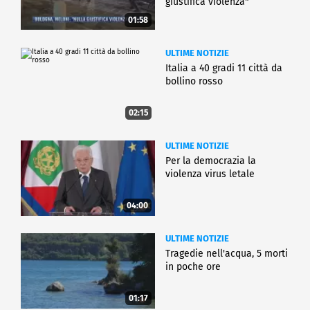
giustifica violenza"
01:58
ULTIME NOTIZIE
Italia a 40 gradi 11 città da
bollino rosso
02:15
ULTIME NOTIZIE
Per la democrazia la
violenza virus letale
04:00
ULTIME NOTIZIE
Tragedie nell'acqua, 5 morti
in poche ore
01:17