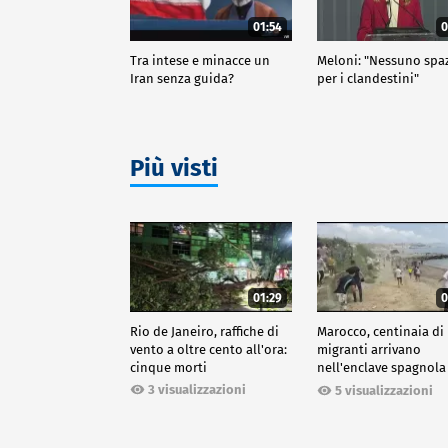
01:54
0
Tra intese e minacce un
Meloni: "Nessuno spa
Iran senza guida?
per i clandestini"
Più visti
01:29
0
Rio de Janeiro, raffiche di
Marocco, centinaia di
vento a oltre cento all'ora:
migranti arrivano
cinque morti
nell'enclave spagnola
Ceuta
3 visualizzazioni
5 visualizzazioni