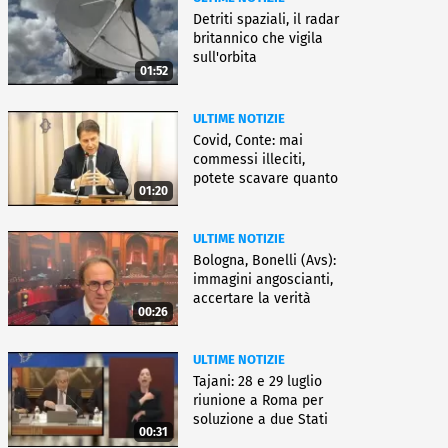
Detriti spaziali, il radar
britannico che vigila
sull'orbita
01:52
ULTIME NOTIZIE
Covid, Conte: mai
commessi illeciti,
potete scavare quanto
01:20
volete
ULTIME NOTIZIE
Bologna, Bonelli (Avs):
immagini angoscianti,
accertare la verità
00:26
ULTIME NOTIZIE
Tajani: 28 e 29 luglio
riunione a Roma per
soluzione a due Stati
00:31