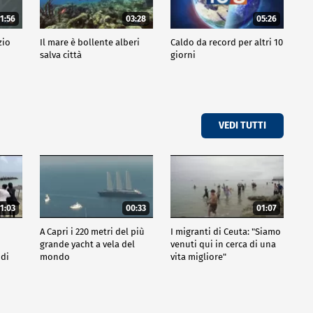
1:56
03:28
05:26
zio
Il mare è bollente alberi
Caldo da record per altri 10
salva città
giorni
VEDI TUTTI
1:03
00:33
01:07
A Capri i 220 metri del più
I migranti di Ceuta: "Siamo
grande yacht a vela del
venuti qui in cerca di una
 di
mondo
vita migliore"