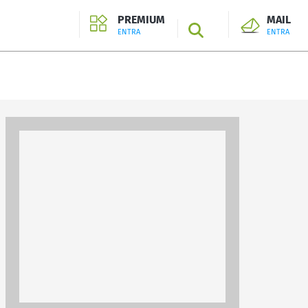
PREMIUM
MAIL
SEARCH
ENTRA
ENTRA
ENTRA