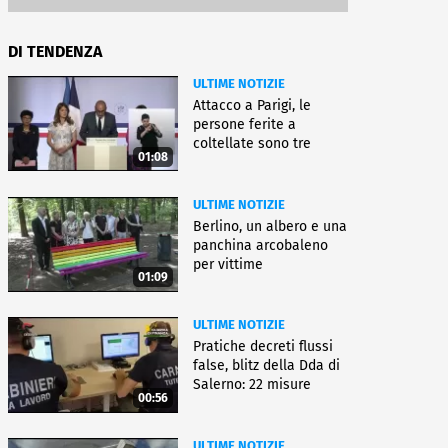
DI TENDENZA
ULTIME NOTIZIE
Attacco a Parigi, le
persone ferite a
coltellate sono tre
01:08
donne
ULTIME NOTIZIE
Berlino, un albero e una
panchina arcobaleno
per vittime
01:09
dell'attentato
ULTIME NOTIZIE
Pratiche decreti flussi
false, blitz della Dda di
Salerno: 22 misure
00:56
ULTIME NOTIZIE