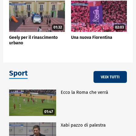
01:32
02:03
Geely per il rinascimento
Una nuova Fiorentina
urbano
Sport
VEDI TUTTI
Ecco la Roma che verrà
01:47
Xabi pazzo di palestra