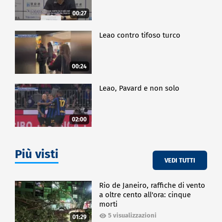
00:27
Leao contro tifoso turco
00:24
Leao, Pavard e non solo
02:00
Più visti
VEDI TUTTI
Rio de Janeiro, raffiche di vento
a oltre cento all'ora: cinque
morti
5 visualizzazioni
01:29