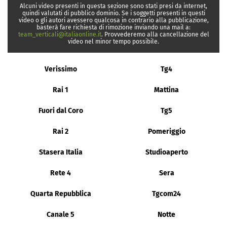
Alcuni video presenti in questa sezione sono stati presi da internet,
quindi valutati di pubblico dominio. Se i soggetti presenti in questi
video o gli autori avessero qualcosa in contrario alla pubblicazione,
basterà fare richiesta di rimozione inviando una mail a:
team_verticali@italiaonline.it
. Provvederemo alla cancellazione del
video nel minor tempo possibile.
Verissimo
Tg4
Rai 1
Mattina
Fuori dal Coro
Tg5
Rai 2
Pomeriggio
Stasera Italia
Studioaperto
Rete 4
Sera
Quarta Repubblica
Tgcom24
Canale 5
Notte