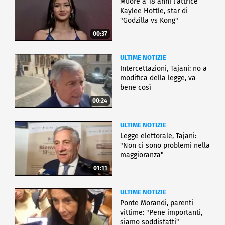
Muore a 18 anni l'attrice
Kaylee Hottle, star di
"Godzilla vs Kong"
00:37
ULTIME NOTIZIE
Intercettazioni, Tajani: no a
modifica della legge, va
bene così
00:24
ULTIME NOTIZIE
Legge elettorale, Tajani:
"Non ci sono problemi nella
maggioranza"
01:11
ULTIME NOTIZIE
Ponte Morandi, parenti
vittime: "Pene importanti,
siamo soddisfatti"