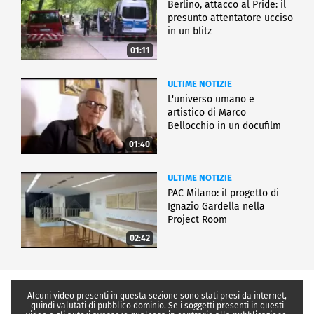
Berlino, attacco al Pride: il
presunto attentatore ucciso
in un blitz
01:11
ULTIME NOTIZIE
L'universo umano e
artistico di Marco
Bellocchio in un docufilm
01:40
ULTIME NOTIZIE
PAC Milano: il progetto di
Ignazio Gardella nella
Project Room
02:42
Alcuni video presenti in questa sezione sono stati presi da internet,
quindi valutati di pubblico dominio. Se i soggetti presenti in questi