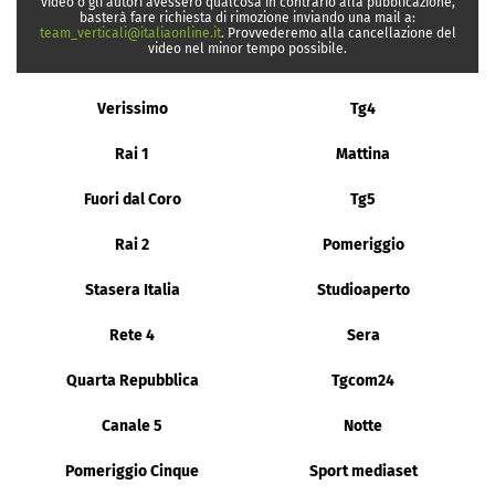
video o gli autori avessero qualcosa in contrario alla pubblicazione,
basterà fare richiesta di rimozione inviando una mail a:
team_verticali@italiaonline.it
. Provvederemo alla cancellazione del
video nel minor tempo possibile.
Verissimo
Tg4
Rai 1
Mattina
Fuori dal Coro
Tg5
Rai 2
Pomeriggio
Stasera Italia
Studioaperto
Rete 4
Sera
Quarta Repubblica
Tgcom24
Canale 5
Notte
Pomeriggio Cinque
Sport mediaset