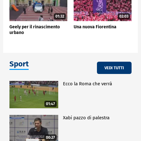
01:32
02:03
Geely per il rinascimento
Una nuova Fiorentina
urbano
Sport
VEDI TUTTI
Ecco la Roma che verrà
01:47
Xabi pazzo di palestra
00:27