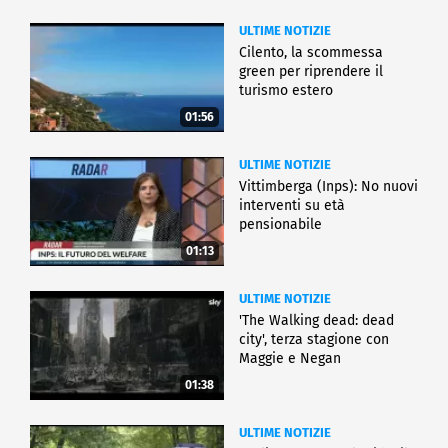
ULTIME NOTIZIE
Cilento, la scommessa
green per riprendere il
turismo estero
01:56
ULTIME NOTIZIE
Vittimberga (Inps): No nuovi
interventi su età
pensionabile
01:13
ULTIME NOTIZIE
'The Walking dead: dead
city', terza stagione con
Maggie e Negan
01:38
ULTIME NOTIZIE