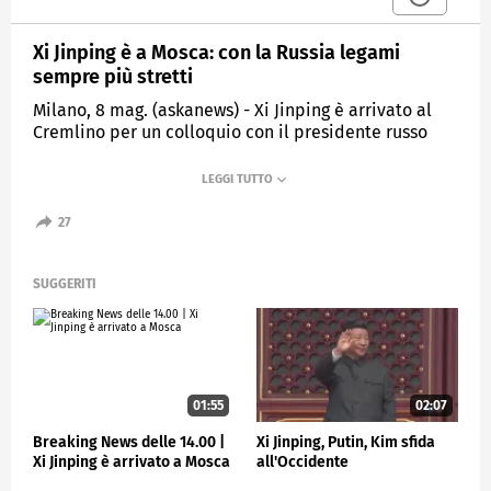
Xi Jinping è a Mosca: con la Russia legami
sempre più stretti
Milano, 8 mag. (askanews) - Xi Jinping è arrivato al
Cremlino per un colloquio con il presidente russo
Vladimir Putin. Il presidente cinese ha dichiarato
che Pechino starà al fianco di Mosca di fronte a
"prepotenze egemoniche" durante l'incontro con la
controparte russa Vladimir Putin al Cremlino.
27
"Difenderemo con fermezza gli interessi della Cina,
della Russia e del vasto numero di paesi in via di
sviluppo. Lavoreremo insieme per promuovere un
SUGGERITI
mondo multipolare equo e ordinato e una
globalizzazione economica inclusiva e vantaggiosa",
ha detto Xi.
ESTERI
01:55
02:07
Breaking News delle 14.00 |
Xi Jinping, Putin, Kim sfida
Xi Jinping è arrivato a Mosca
all'Occidente