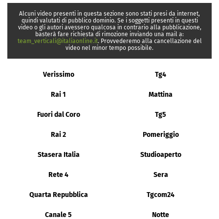
Alcuni video presenti in questa sezione sono stati presi da internet,
quindi valutati di pubblico dominio. Se i soggetti presenti in questi
video o gli autori avessero qualcosa in contrario alla pubblicazione,
basterà fare richiesta di rimozione inviando una mail a:
team_verticali@italiaonline.it
. Provvederemo alla cancellazione del
video nel minor tempo possibile.
Verissimo
Tg4
Rai 1
Mattina
Fuori dal Coro
Tg5
Rai 2
Pomeriggio
Stasera Italia
Studioaperto
Rete 4
Sera
Quarta Repubblica
Tgcom24
Canale 5
Notte