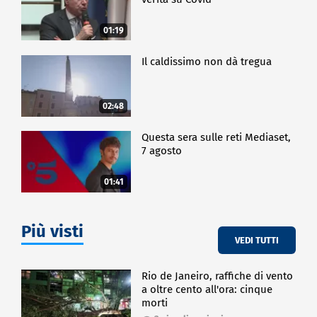
01:19
Il caldissimo non dà tregua
02:48
Questa sera sulle reti Mediaset,
7 agosto
01:41
Più visti
VEDI TUTTI
Rio de Janeiro, raffiche di vento
a oltre cento all'ora: cinque
morti