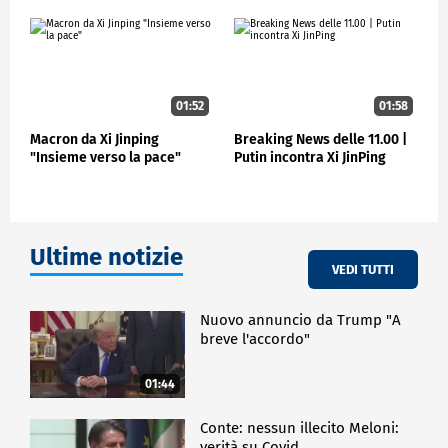
01:52
01:58
Macron da Xi Jinping
Breaking News delle 11.00 |
"Insieme verso la pace"
Putin incontra Xi JinPing
Ultime notizie
VEDI TUTTI
Nuovo annuncio da Trump "A
breve l'accordo"
01:44
Conte: nessun illecito Meloni:
verità su Covid