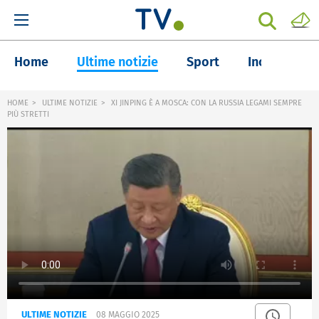
Home
Ultime notizie
Sport
Inchieste
HOME
ULTIME NOTIZIE
XI JINPING È A MOSCA: CON LA RUSSIA LEGAMI SEMPRE
PIÙ STRETTI
ULTIME NOTIZIE
08 MAGGIO 2025