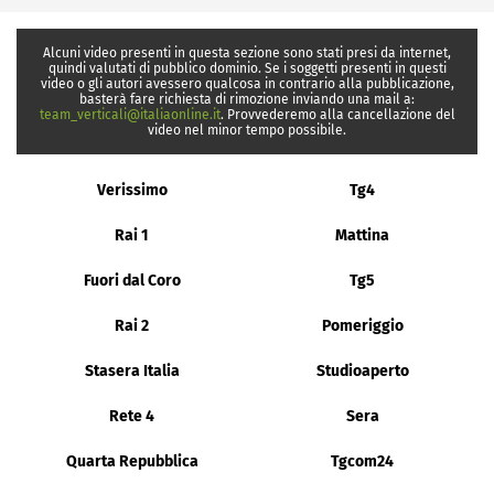
Alcuni video presenti in questa sezione sono stati presi da internet,
quindi valutati di pubblico dominio. Se i soggetti presenti in questi
video o gli autori avessero qualcosa in contrario alla pubblicazione,
basterà fare richiesta di rimozione inviando una mail a:
team_verticali@italiaonline.it
. Provvederemo alla cancellazione del
video nel minor tempo possibile.
Verissimo
Tg4
Rai 1
Mattina
Fuori dal Coro
Tg5
Rai 2
Pomeriggio
Stasera Italia
Studioaperto
Rete 4
Sera
Quarta Repubblica
Tgcom24