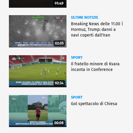
01:49
ULTIME NOTIZIE
Breaking News delle 11.00 |
Hormuz, Trump: danni a
navi coperti dall'Iran
02:05
SPORT
Il fratello minore di Kvara
incanta in Conference
02:34
SPORT
Gol spettacolo di Chiesa
00:08