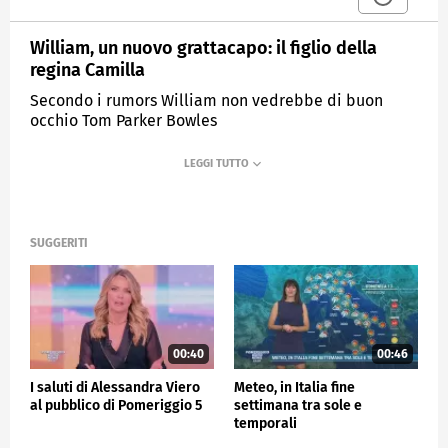
William, un nuovo grattacapo: il figlio della
regina Camilla
Secondo i rumors William non vedrebbe di buon
occhio Tom Parker Bowles
MEDIASET
POMERIGGIO CINQUE
SUGGERITI
00:40
00:46
I saluti di Alessandra Viero
Meteo, in Italia fine
al pubblico di Pomeriggio 5
settimana tra sole e
temporali