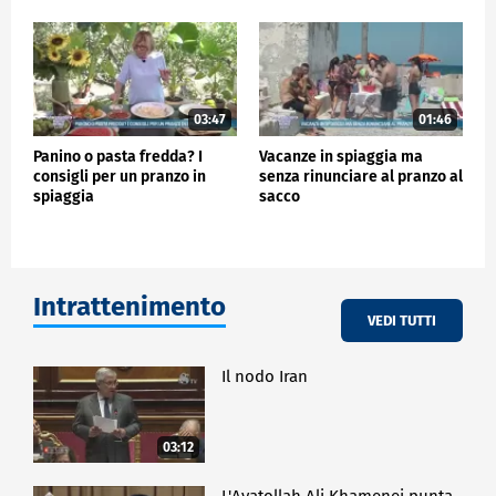
03:47
01:46
Panino o pasta fredda? I
Vacanze in spiaggia ma
consigli per un pranzo in
senza rinunciare al pranzo al
spiaggia
sacco
Intrattenimento
VEDI TUTTI
Il nodo Iran
03:12
L'Ayatollah Ali Khamenei punta