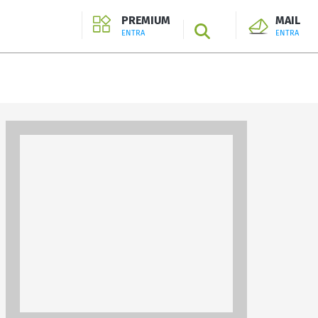
PREMIUM
MAIL
SEARCH
ENTRA
ENTRA
ENTRA