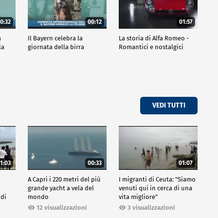
0:32
00:12
01:57
a
Il Bayern celebra la
La storia di Alfa Romeo -
la
giornata della birra
Romantici e nostalgici
VEDI TUTTI
1:03
00:33
01:07
A Capri i 220 metri del più
I migranti di Ceuta: "Siamo
grande yacht a vela del
venuti qui in cerca di una
 di
mondo
vita migliore"
12 visualizzazioni
3 visualizzazioni