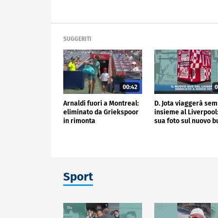
SUGGERITI
00:42
0
Arnaldi fuori a Montreal:
D. Jota viaggerà se
eliminato da Griekspoor
insieme al Liverpool:
in rimonta
sua foto sul nuovo b
Sport