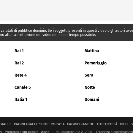
 valutati di pubblico dominio. Se i soggetti presenti in questi video o gli autori av
mo alla cancellazione del video nel minor tempo possibile.
Rai 1
Mattina
Rai 2
Pomeriggio
Rete 4
Sera
Canale 5
Notte
Italia 1
Domani
GIALLE
PAGINEGIALLE SHOP
PGCASA
PAGINEBIANCHE
TUTTOCITTÀ
DILEI
S
© Italiaonline S.p.A. 2026
Direzione e coordinamento 
cy
Preferenze sui cookie
Aiuto