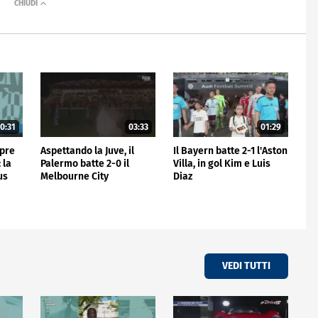
0:31
03:33
01:29
mpre
Aspettando la Juve, il
Il Bayern batte 2-1 l'Aston
 la
Palermo batte 2-0 il
Villa, in gol Kim e Luis
us
Melbourne City
Diaz
VEDI TUTTI