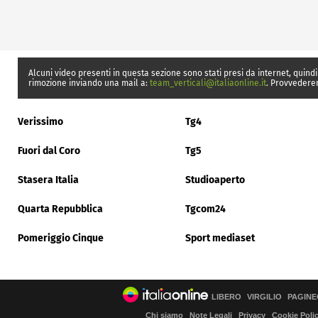
Alcuni video presenti in questa sezione sono stati presi da internet, quindi
rimozione inviando una mail a:
team_verticali@italiaonline.it
. Provvedere
Verissimo
Tg4
Fuori dal Coro
Tg5
Stasera Italia
Studioaperto
Quarta Repubblica
Tgcom24
Pomeriggio Cinque
Sport mediaset
LIBERO
VIRGILIO
PAGINE
Chi siamo
Note Legali
Privacy
Cookie Poli