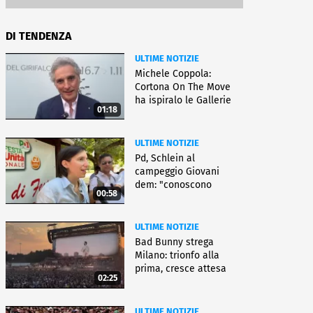
DI TENDENZA
ULTIME NOTIZIE
Michele Coppola:
Cortona On The Move
ha ispiralo le Gallerie
01:18
d'Italia
ULTIME NOTIZIE
Pd, Schlein al
campeggio Giovani
dem: "conoscono
00:58
priorità italiani"
ULTIME NOTIZIE
Bad Bunny strega
Milano: trionfo alla
prima, cresce attesa
02:25
per bis
ULTIME NOTIZIE