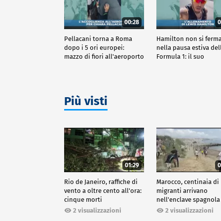
00:28
0
Pellacani torna a Roma
Hamilton non si ferm
dopo i 5 ori europei:
nella pausa estiva del
mazzo di fiori all'aeroporto
Formula 1: il suo
allenamento
Più visti
01:29
0
Rio de Janeiro, raffiche di
Marocco, centinaia di
vento a oltre cento all'ora:
migranti arrivano
cinque morti
nell'enclave spagnola
Ceuta
2 visualizzazioni
2 visualizzazioni