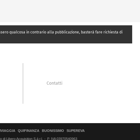
essero qualcosa in contrario alla pubblicazione, basterà fare richiesta di
Contatti
IVIAGGIA
QUIFINANZA
BUONISSIMO
SUPEREVA
di Libero Acquisition S.á r.l.
P. IVA 03970540963