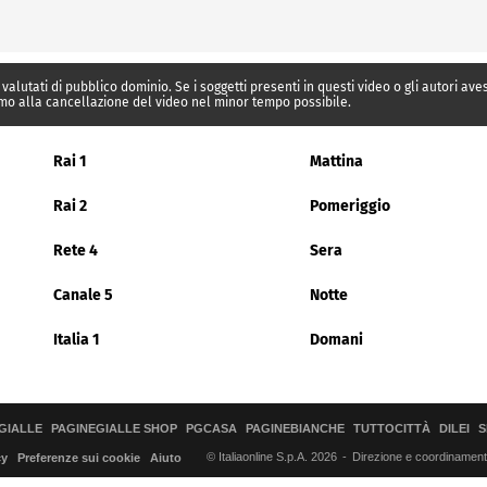
 valutati di pubblico dominio. Se i soggetti presenti in questi video o gli autori av
mo alla cancellazione del video nel minor tempo possibile.
Rai 1
Mattina
Rai 2
Pomeriggio
Rete 4
Sera
Canale 5
Notte
Italia 1
Domani
GIALLE
PAGINEGIALLE SHOP
PGCASA
PAGINEBIANCHE
TUTTOCITTÀ
DILEI
S
© Italiaonline S.p.A. 2026
Direzione e coordinamento 
cy
Preferenze sui cookie
Aiuto