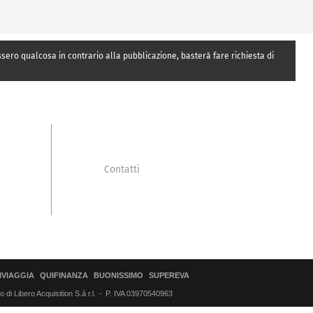
essero qualcosa in contrario alla pubblicazione, basterà fare richiesta di
Contatti
IVIAGGIA
QUIFINANZA
BUONISSIMO
SUPEREVA
di Libero Acquisition S.á r.l.
P. IVA 03970540963