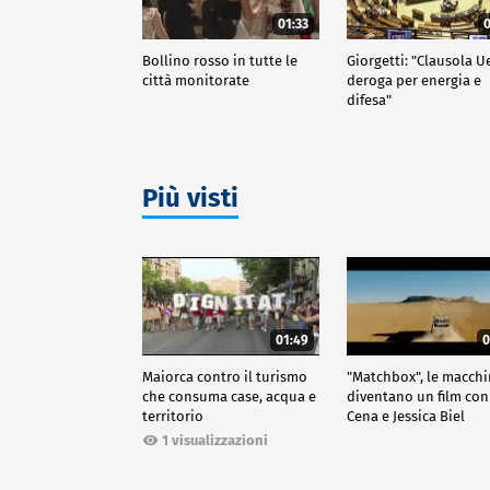
01:33
0
Bollino rosso in tutte le
Giorgetti: "Clausola U
città monitorate
deroga per energia e
difesa"
Più visti
01:49
0
Maiorca contro il turismo
"Matchbox", le macch
che consuma case, acqua e
diventano un film con
territorio
Cena e Jessica Biel
1 visualizzazioni