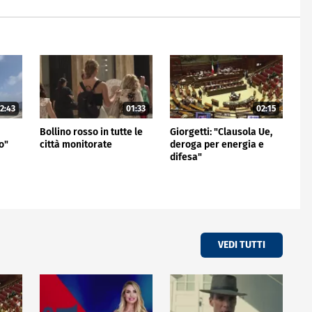
2:43
01:33
02:15
Bollino rosso in tutte le
Giorgetti: "Clausola Ue,
o"
città monitorate
deroga per energia e
difesa"
VEDI TUTTI