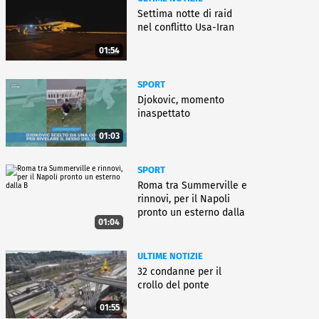
Settima notte di raid
nel conflitto Usa-Iran
01:54
SPORT
Djokovic, momento
inaspettato
01:03
SPORT
Roma tra Summerville e
rinnovi, per il Napoli
pronto un esterno dalla
01:04
B
ULTIME NOTIZIE
32 condanne per il
crollo del ponte
01:55