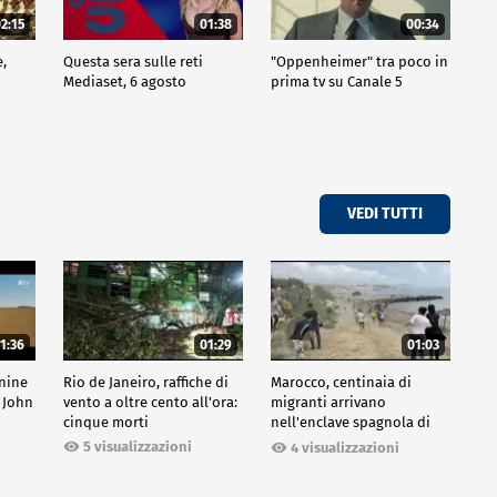
2:15
01:38
00:34
e,
Questa sera sulle reti
"Oppenheimer" tra poco in
Mediaset, 6 agosto
prima tv su Canale 5
VEDI TUTTI
1:36
01:29
01:03
inine
Rio de Janeiro, raffiche di
Marocco, centinaia di
 John
vento a oltre cento all'ora:
migranti arrivano
cinque morti
nell'enclave spagnola di
Ceuta
5 visualizzazioni
4 visualizzazioni