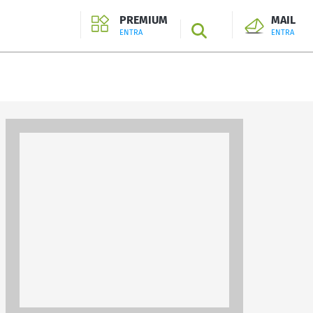
PREMIUM
MAIL
SEARCH
ENTRA
ENTRA
ENTRA