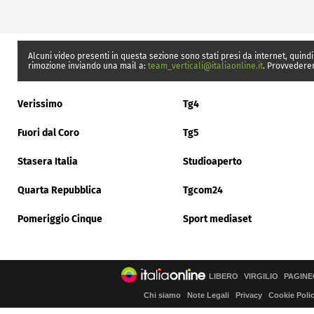
Alcuni video presenti in questa sezione sono stati presi da internet, quindi
rimozione inviando una mail a:
team_verticali@italiaonline.it
. Provvedere
Verissimo
Tg4
Fuori dal Coro
Tg5
Stasera Italia
Studioaperto
Quarta Repubblica
Tgcom24
Pomeriggio Cinque
Sport mediaset
LIBERO
VIRGILIO
PAGINE
Chi siamo
Note Legali
Privacy
Cookie Poli