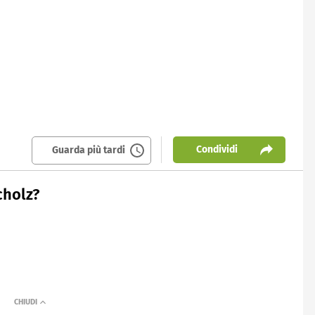
Condividi
Guarda più tardi
cholz?