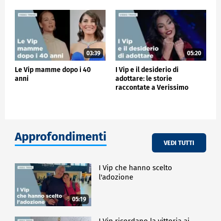
03:39
05:20
Le Vip mamme dopo i 40
I Vip e il desiderio di
anni
adottare: le storie
raccontate a Verissimo
Approfondimenti
VEDI TUTTI
I Vip che hanno scelto
l'adozione
05:19
I Vip ricordano la vittoria ai