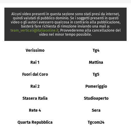
Alcuni video presenti in questa sezione sono stati presi da internet,
quindi valutati di pubblico dominio. Se i soggetti presenti in questi
video o gli autori avessero qualcosa in contrario alla pubblicazione,
basterà fare richiesta di rimozione inviando una mail a:
team_verticali@italiaonline.it
. Provvederemo alla cancellazione del
video nel minor tempo possibile.
Verissimo
Tg4
Rai 1
Mattina
Fuori dal Coro
Tg5
Rai 2
Pomeriggio
Stasera Italia
Studioaperto
Rete 4
Sera
Quarta Repubblica
Tgcom24